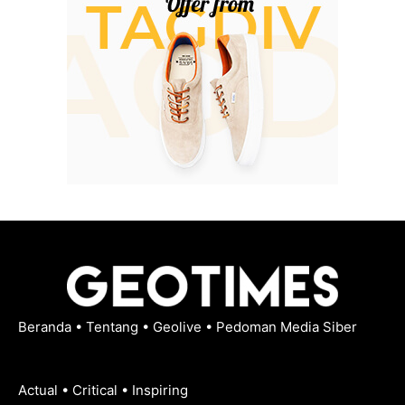
Beranda
•
Tentang
•
Geolive
•
Pedoman Media Siber
Actual • Critical • Inspiring