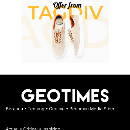
Beranda
•
Tentang
•
Geolive
•
Pedoman Media Siber
Actual • Critical • Inspiring