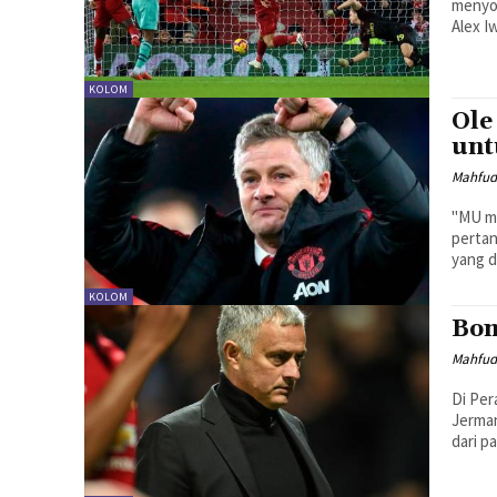
menyo
Alex I
KOLOM
Ole
unt
Mahfud
"MU me
pertan
yang d
KOLOM
Bom
Mahfud
Di Per
Jerman
dari pa