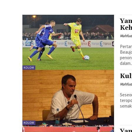
Yan
Keh
Mahfud
Pertan
Beaujo
penon
dalam..
KOLOM
Kul
Mahfud
Seseo
teropo
semak 
KOLOM
Yan