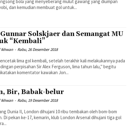
ngsong bola yang menyeberang mulut gawang yang diumpan
wobi, dan kemudian membuat gol untuk...
 Gunnar Solskjaer dan Semangat MU
uk “Kembali”
 Ikhwan
-
Rabu, 26 Desember 2018
ncetak lima gol kembali, setelah terakhir kali melakukannya pada
dingan perpisahan Sir Alex Ferguson, lima tahun lalu," begitu
ikatakan komentator kawakan Jon...
, Bir, Babak-belur
 Ikhwan
-
Rabu, 19 Desember 2018
ang Dunia II, London dihujani 10 ribu tembakan oleh bom-bom
. Di pekan ke-17, kemarin, klub London Arsenal dihujani tiga gol
ra...