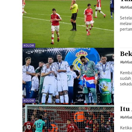
Mahfud
Setela
melawa
pertam
KOLOM
Bek
Mahfud
Kembal
sudah 
sekada
KOLOM
Itu
Mahfud
Ketika