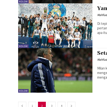
KOLOM
Yan
Mahfud
Di tep
pertan
apa it
KOLOM
Set
Mahfud
Milan k
mengej
KOLOM
1
2
3
4