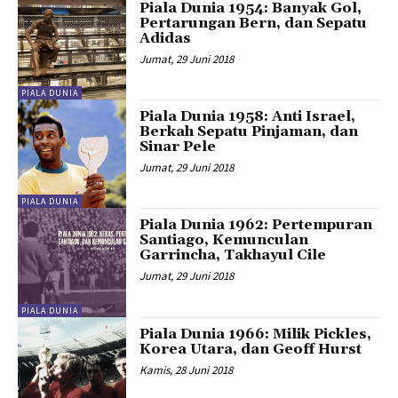
Piala Dunia 1954: Banyak Gol,
Pertarungan Bern, dan Sepatu
Adidas
Jumat, 29 Juni 2018
PIALA DUNIA
Piala Dunia 1958: Anti Israel,
Berkah Sepatu Pinjaman, dan
Sinar Pele
Jumat, 29 Juni 2018
PIALA DUNIA
Piala Dunia 1962: Pertempuran
Santiago, Kemunculan
Garrincha, Takhayul Cile
Jumat, 29 Juni 2018
PIALA DUNIA
Piala Dunia 1966: Milik Pickles,
Korea Utara, dan Geoff Hurst
Kamis, 28 Juni 2018