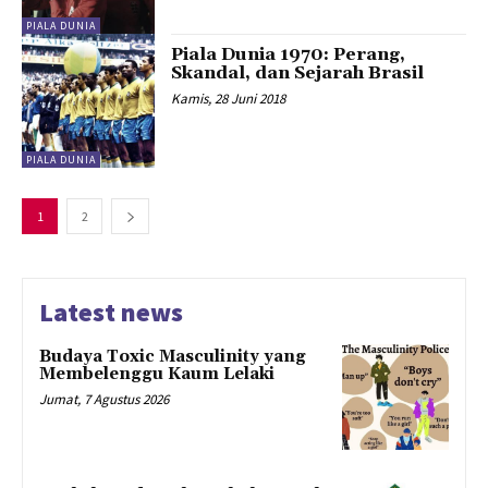
PIALA DUNIA
Piala Dunia 1970: Perang,
Skandal, dan Sejarah Brasil
Kamis, 28 Juni 2018
PIALA DUNIA
1
2
Latest news
Budaya Toxic Masculinity yang
Membelenggu Kaum Lelaki
Jumat, 7 Agustus 2026