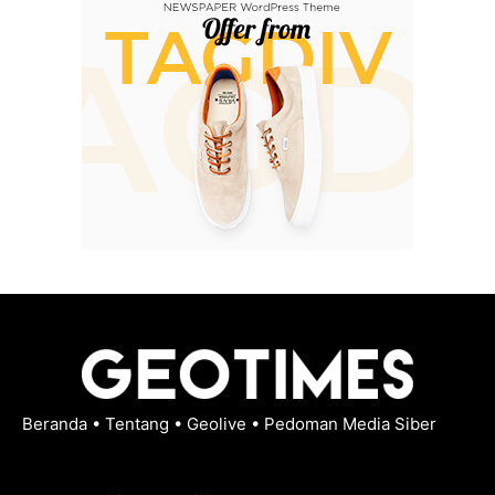
Beranda
•
Tentang
•
Geolive
•
Pedoman Media Siber