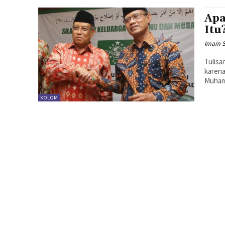
Apa
Itu
Imam 
Tulisa
karen
Muhamm
KOLOM