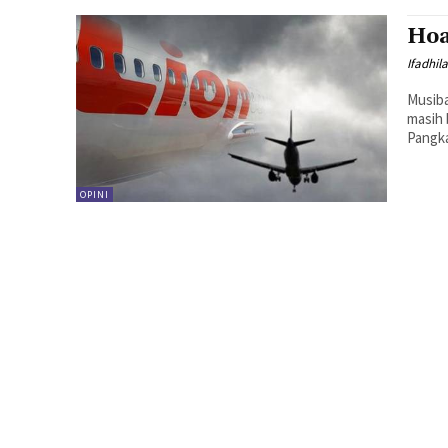
Hoa
Ifadhila
Musiba
masih 
Pangka
OPINI