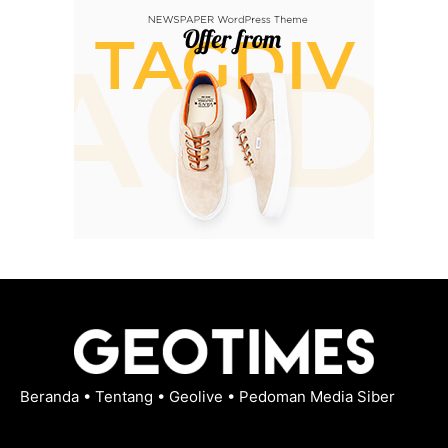
Beranda
•
Tentang
•
Geolive
•
Pedoman Media Siber