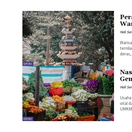
Per
War
Heli Se
Warisa
ternil
deras,
OPINI
Nas
Gem
Heli Se
Usaha 
vital 
UMKM m
OPINI