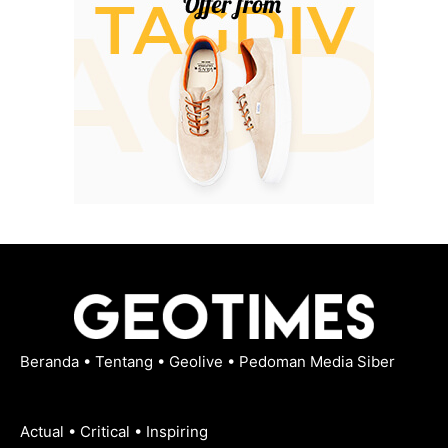
Beranda
•
Tentang
•
Geolive
•
Pedoman Media Siber
Actual • Critical • Inspiring