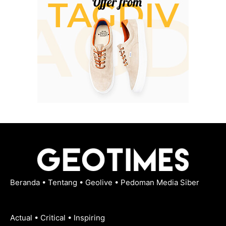
Beranda
•
Tentang
•
Geolive
•
Pedoman Media Siber
Actual • Critical • Inspiring