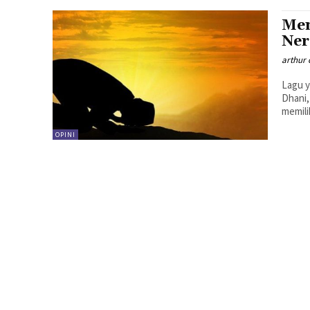
Mem
Ner
arthur 
Lagu y
Dhani,
memili
OPINI