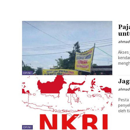
Paj
unt
ahmad 
Akses 
kendar
menghi
OPINI
Jag
ahmad 
Pesta 
penyel
oleh t
OPINI