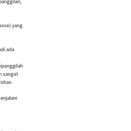
panggilan,
pose) yang
adi ada
ipanggilah
n sangat
Johan.
enjalani