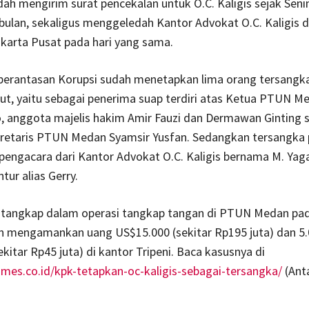
ah mengirim surat pencekalan untuk O.C. Kaligis sejak Sen
ulan, sekaligus menggeledah Kantor Advokat O.C. Kaligis d
karta Pusat pada hari yang sama.
erantasan Korupsi sudah menetapkan lima orang tersangk
ut, yaitu sebagai penerima suap terdiri atas Ketua PTUN Me
o, anggota majelis hakim Amir Fauzi dan Dermawan Ginting 
kretaris PTUN Medan Syamsir Yusfan. Sedangkan tersangka
pengacara dari Kantor Advokat O.C. Kaligis bernama M. Yaga
tur alias Gerry.
itangkap dalam operasi tangkap tangan di PTUN Medan pad
dan mengamankan uang US$15.000 (sekitar Rp195 juta) dan 5.
ekitar Rp45 juta) di kantor Tripeni. Baca kasusnya di
imes.co.id/kpk-tetapkan-oc-kaligis-sebagai-tersangka/
(Ant