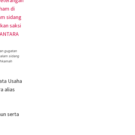
an gugatan
Dalam sidang
Mahkamah
Tata Usaha
 alias
hun serta