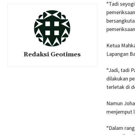
“Tadi seyogi
pemeriksaan
bersangkuta
pemeriksaan 
Ketua Mahka
Lapangan Ba
Redaksi Geotimes
“Jadi, tadi 
dilakukan pe
terletak di 
Namun Johan
menjemput l
“Dalam rang