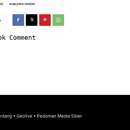
gis
suap ptun medan
n
ok Comment
entang
•
Geolive
•
Pedoman Media Siber