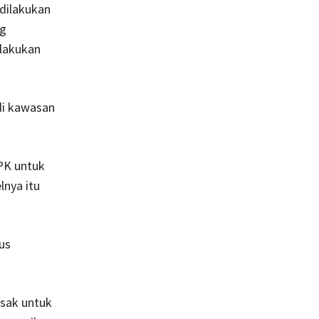
dilakukan
ng
lakukan
di kawasan
KPK untuk
lnya itu
us
esak untuk