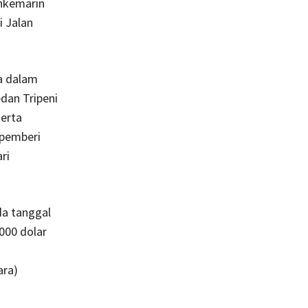
inkemarin
i Jalan
a dalam
dan Tripeni
serta
 pemberi
ri
a tanggal
000 dolar
ara)