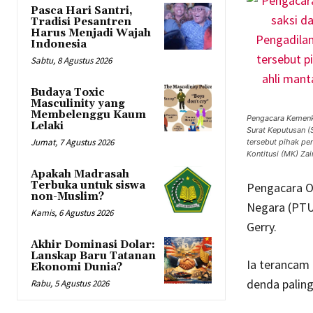
Pasca Hari Santri,
Tradisi Pesantren
Harus Menjadi Wajah
Indonesia
Sabtu, 8 Agustus 2026
Budaya Toxic
Masculinity yang
Membelenggu Kaum
Pengacara Kemenk
Lelaki
Surat Keputusan (
Jumat, 7 Agustus 2026
tersebut pihak pe
Kontitusi (MK) Za
Apakah Madrasah
Terbuka untuk siswa
Pengacara O.
non-Muslim?
Negara (PTU
Kamis, 6 Agustus 2026
Gerry.
Akhir Dominasi Dolar:
Lanskap Baru Tatanan
Ia terancam 
Ekonomi Dunia?
denda paling
Rabu, 5 Agustus 2026