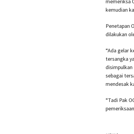
memeriksa OC
kemudian kam
Penetapan OC
dilakukan ol
“Ada gelar k
tersangka ya
disimpulkan 
sebagai ter
mendesak kar
“Tadi Pak OC
pemeriksaan 