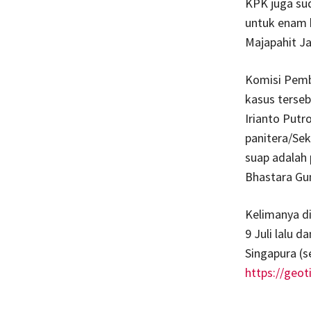
KPK juga sud
untuk enam b
Majapahit Ja
Komisi Pemb
kasus terseb
Irianto Putr
panitera/Se
suap adalah 
Bhastara Gun
Kelimanya d
9 Juli lalu 
Singapura (s
https://geot