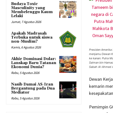
Budaya Toxic
Masculinity yang
Membelenggu Kaum
Lelaki
Jumat, 7 Agustus 2026
Apakah Madrasah
Terbuka untuk siswa
non-Muslim?
Kamis, 6 Agustus 2026
Presiden Amerika
menjamu Dewan Ker
Akhir Dominasi Dolar:
ke kanan: Putra 
Lanskap Baru Tatanan
Salman bin Hamad 
Ekonomi Dunia?
Sabah Al-Ahmed 
Rabu, 5 Agustus 2026
Dewan Kerja
Nasib Damai AS-Iran
kemarin memp
Bergantung pada Dua
Mediator
kesepakatan 
Rabu, 5 Agustus 2026
Pemimpin GC