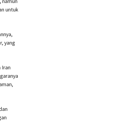
, namun
an untuk
annya,
, yang
 Iran
egaranya
Yaman,
 dan
gan