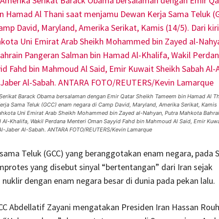
 Serikat Barack Obama bersalaman dengan Emir Qatar Sheikh Tameem bin Hamad Al Th
ja Sama Teluk (GCC) enam negara di Camp David, Maryland, Amerika Serikat, Kamis (14
Mahkota Uni Emirat Arab Sheikh Mohammed bin Zayed al-Nahyan, Putra Mahkota Bahra
Al-Khalifa, Wakil Perdana Menteri Oman Sayyid Fahd bin Mahmoud Al Said, Emir Kuwa
Al-Jaber Al-Sabah. ANTARA FOTO/REUTERS/Kevin Lamarque
sama Teluk (GCC) yang beranggotakan enam negara, pada S
rotes yang disebut sinyal “bertentangan” dari Iran sejak
nuklir dengan enam negara besar di dunia pada pekan lalu.
C Abdellatif Zayani mengatakan Presiden Iran Hassan Rouh