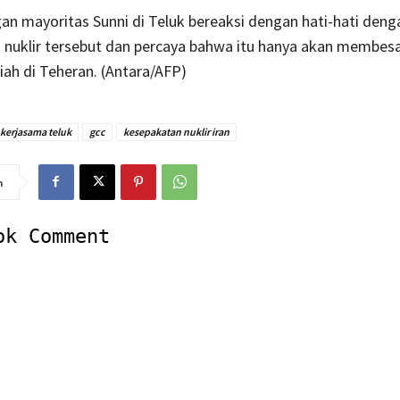
n mayoritas Sunni di Teluk bereaksi dengan hati-hati deng
 nuklir tersebut dan percaya bahwa itu hanya akan membesa
ah di Teheran. (Antara/AFP)
kerjasama teluk
gcc
kesepakatan nuklir iran
n
ok Comment