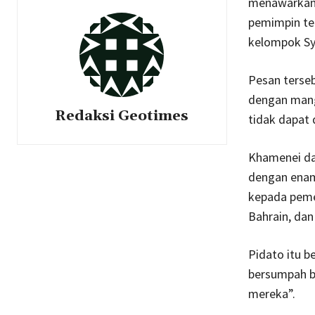
menawarkan 
pemimpin ter
kelompok Sy
Pesan terseb
dengan mang
Redaksi Geotimes
tidak dapat 
Khamenei da
dengan enam
kepada pemer
Bahrain, dan
Pidato itu b
bersumpah b
mereka”.