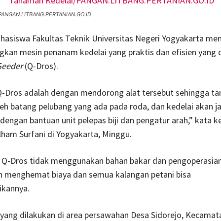
/PANGAN.LITBANG.PERTANIAN.GO.ID
hasiswa Fakultas Teknik Universitas Negeri Yogyakarta m
an mesin penanam kedelai yang praktis dan efisien yang 
Seeder
(Q-Dros).
 Q-Dros adalah dengan mendorong alat tersebut sehingga ta
leh batang pelubang yang ada pada roda, dan kedelai akan j
dengan bantuan unit pelepas biji dan pengatur arah,” kata k
ham Surfani di Yogyakarta, Minggu.
, Q-Dros tidak menggunakan bahan bakar dan pengoperasia
h menghemat biaya dan semua kalangan petani bisa
kannya.
a yang dilakukan di area persawahan Desa Sidorejo, Kecamat