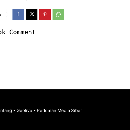
n
ok Comment
entang
•
Geolive
•
Pedoman Media Siber