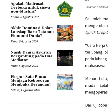
Apakah Madrasah
Terbuka untuk siswa
Tanaman Kedelai
non-Muslim?
Kamis, 6 Agustus 2026
Sejumlah ma
mengembangk
Akhir Dominasi Dolar:
Quick Drop 
Lanskap Baru Tatanan
Ekonomi Dunia?
Rabu, 5 Agustus 2026
“Cara kerja
terlubangi o
Nasib Damai AS-Iran
Bergantung pada Dua
pada lubang 
Mediator
mahasiswa Il
Rabu, 5 Agustus 2026
Ekspor Satu Pintu:
Menurut dia
Menjaga Kebocoran,
Membuka Keraguan?
mudah. Lebi
Selasa, 4 Agustus 2026
mengoperasi
Dari uji cob