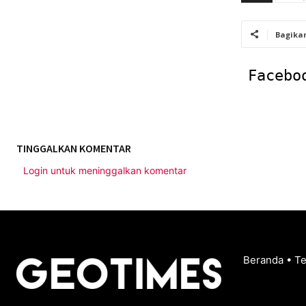
Bagika
Facebo
TINGGALKAN KOMENTAR
Login untuk meninggalkan komentar
Beranda
•
T