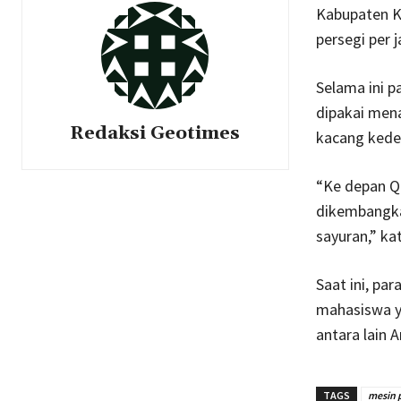
Kabupaten K
persegi per 
Selama ini 
dipakai mena
Redaksi Geotimes
kacang kedel
“Ke depan Q-
dikembangkan
sayuran,” ka
Saat ini, pa
mahasiswa y
antara lain A
TAGS
mesin 