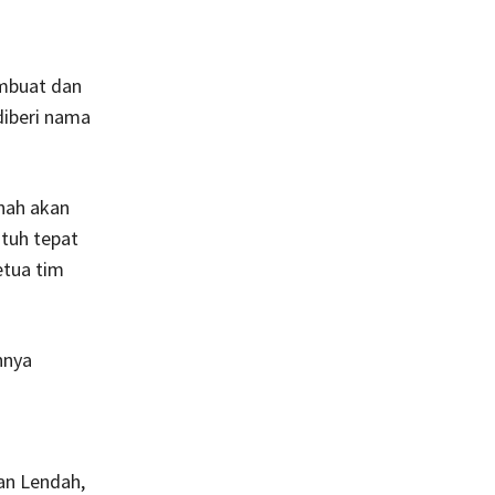
embuat dan
diberi nama
nah akan
atuh tepat
etua tim
nnya
an Lendah,