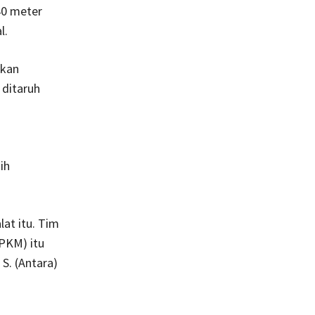
40 meter
l.
akan
 ditaruh
ih
at itu. Tim
PKM) itu
 S. (Antara)