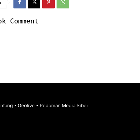
n
ok Comment
entang
•
Geolive
•
Pedoman Media Siber