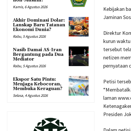
non-Muslim?
Kamis, 6 Agustus 2026
Kebijakan ba
Jaminan Sosi
Akhir Dominasi Dolar:
Lanskap Baru Tatanan
Ekonomi Dunia?
Direktur Ko
Rabu, 5 Agustus 2026
kurun waktu 
tersebut tel
Nasib Damai AS-Iran
Bergantung pada Dua
netizen mem
Mediator
pernyataan d
Rabu, 5 Agustus 2026
Ekspor Satu Pintu:
Petisi terse
Menjaga Kebocoran,
Membuka Keraguan?
“Membatalka
Selasa, 4 Agustus 2026
laman www.c
Ketenagakerj
Presiden Jo
Dalam petisi