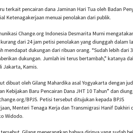
ru terkait pencairan dana Jaminan Hari Tua oleh Badan Pen
al Ketenagakerjaan menuai penolakan dari publik.
munikasi Change.org Indonesia Desmarita Murni mengataka
kurang dari 24 jam petisi penolakan yang diunggah dalam 
ah mendapat dukungan dari ribuan orang. “Sudah lebih dari 3
berikan dukungan. Jumlah ini terus bertambah,” katanya d
i Jakarta, Kamis.
but dibuat oleh Gilang Mahardika asal Yogyakarta dengan jud
n Kebijakan Baru Pencairan Dana JHT 10 Tahun” dan diung
hange.org/BPJS. Petisi tersebut ditujukan kepada BPJS
aan, Menteri Tenaga Kerja dan Transmigrasi Hanif Dakhiri 
ko Widodo.
 tersebut, Gilang menerangkan bahwa dirinya yang sudah be