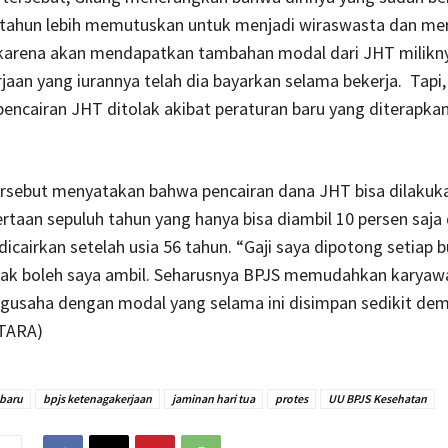
 tahun lebih memutuskan untuk menjadi wiraswasta dan me
i karena akan mendapatkan tambahan modal dari JHT milikny
aan yang iurannya telah dia bayarkan selama bekerja. Tapi,
encairan JHT ditolak akibat peraturan baru yang diterapkan
ersebut menyatakan bahwa pencairan dana JHT bisa dilakuka
taan sepuluh tahun yang hanya bisa diambil 10 persen saja
dicairkan setelah usia 56 tahun. “Gaji saya dipotong setiap b
ak boleh saya ambil. Seharusnya BPJS memudahkan karyaw
gusaha dengan modal yang selama ini disimpan sedikit demi
TARA)
 baru
bpjs ketenagakerjaan
jaminan hari tua
protes
UU BPJS Kesehatan