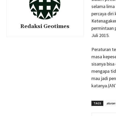
selama lima
percaya dir
Ketenagakerj
Redaksi Geotimes
permintaan p
Juli 2015.
Peraturan t
masa kepeser
sisanya bisa 
mengapa tid
mau jadi pen
katanya.(AN
TAGS
aturan