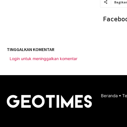
Bagika
Facebo
TINGGALKAN KOMENTAR
Login untuk meninggalkan komentar
Beranda
•
T