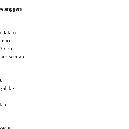
yelenggara
n dalam
laman
7 ribu
alam sebuah
ul
gah ke
dan
kerja