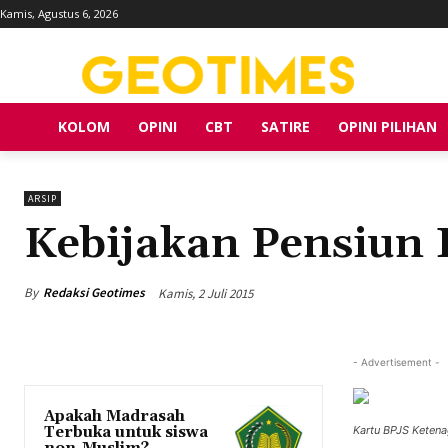
Kamis, Agustus 6, 2026
KOLOM
OPINI
CBT
SATIRE
OPINI PILIHAN
ARSIP
Kebijakan Pensiun 
By
Redaksi Geotimes
Kamis, 2 Juli 2015
- Advertisement -
Apakah Madrasah
Terbuka untuk siswa
Kartu BPJS Keten