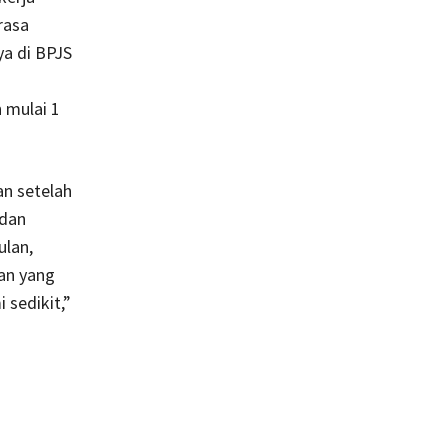
rasa
a di BPJS
 mulai 1
n setelah
 dan
ulan,
an yang
 sedikit,”