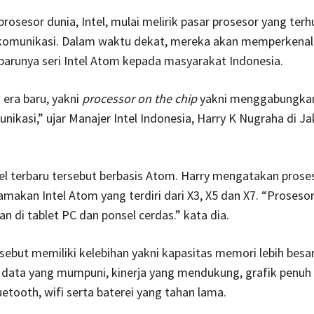
rosesor dunia, Intel, mulai melirik pasar prosesor yang ter
komunikasi. Dalam waktu dekat, mereka akan memperkena
barunya seri Intel Atom kepada masyarakat Indonesia.
 era baru, yakni
processor on the chip
yakni menggabungkan
nikasi,” ujar Manajer Intel Indonesia, Harry K Nugraha di Ja
el terbaru tersebut berbasis Atom. Harry mengatakan pros
amakan Intel Atom yang terdiri dari X3, X5 dan X7. “Prosesor 
an di tablet PC dan ponsel cerdas.” kata dia.
sebut memiliki kelebihan yakni kapasitas memori lebih besar
ata yang mumpuni, kinerja yang mendukung, grafik penuh
uetooth, wifi serta baterei yang tahan lama.