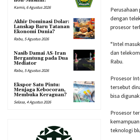
non-Muslim?
Kamis, 6 Agustus 2026
Perusahaan p
dengan tele
Akhir Dominasi Dolar:
prosesor ter
Lanskap Baru Tatanan
Ekonomi Dunia?
Rabu, 5 Agustus 2026
“Intel masuk
dan telekomu
Nasib Damai AS-Iran
Bergantung pada Dua
Rabu.
Mediator
Rabu, 5 Agustus 2026
Prosesor Int
Ekspor Satu Pintu:
tersebut din
Menjaga Kebocoran,
Membuka Keraguan?
bisa digunak
Selasa, 4 Agustus 2026
Prosesor ter
kemampuan d
teknologi bl