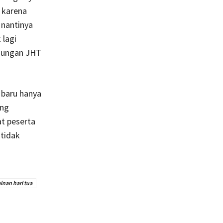
k karena
 nantinya
 lagi
ndungan JHT
 baru hanya
ang
at peserta
 tidak
inan hari tua