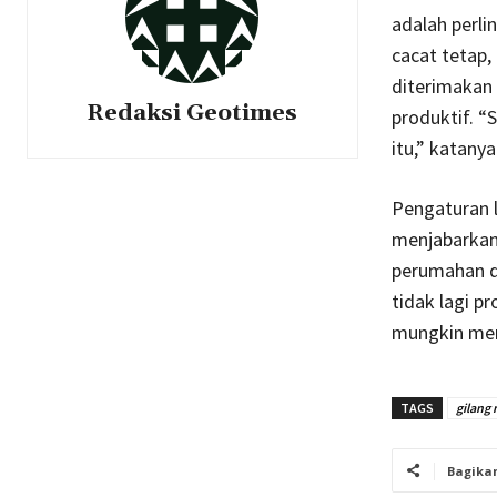
adalah perli
cacat tetap,
diterimakan 
Redaksi Geotimes
produktif. “
itu,” katanya
Pengaturan l
menjabarkan 
perumahan da
tidak lagi p
mungkin men
TAGS
gilang
Bagika