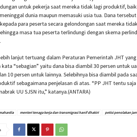
ndungan untuk pekerja saat mereka tidak lagi produktif, bai
 meninggal dunia maupun memasuki usia tua. Dana tersebut
kepada para peserta secara gelondongan saat mereka tidak
Sehingga masa tua peserta terlindungi dengan skema perli
.
ebih lanjut tertuang dalam Peraturan Pemerintah JHT yang
kata “sebagian” yaitu dana bisa diambil 30 persen untuk u
n 10 persen untuk lainnya. Selebihnya bisa diambil pada sa
roduktif sebagaimana penjelasan di atas. “PP JHT tentu saja
abrak UU SJSN itu,” katanya.(ANTARA)
 mahardia
menteri tenaga kerja dan transmigrasi hanif dhakiri
petisi penolakan jam
n