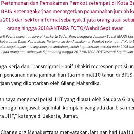
arif Fasha (kanan) menyerahkan kartu Badan Penyelenggara Jaminan Sosial (BPJS) Ke
 kebersihan Dinas Kebersihan, Pertamanan dan Pemakaman Pemkot setempat di Kota B
 Ketenagakerjaan menargetkan penambahan jumlah kepesertaan pekerja pada 2015 dar
 1 juta orang atau sebanyak 5 juta orang hingga 2018/ANTARA FOTO/Wahdi Septiawan
ga Kerja dan Transmigrasi Hanif Dhakiri merespon petisi u
pencarian dana jaminan hari tua minimal 10 tahun di BPJS
aan yang dilontarkan oleh Gilang Mahardika.
san saya mengenai petisi JHT yang dibuat oleh Saudara Gilan
Semoga menjawab sejumlah komplain yang ada dan bisa me
a JHT,” katanya di Jakarta, Jumat.
s Change.org Menakertrans menyatakan, jaminan hari tua itu