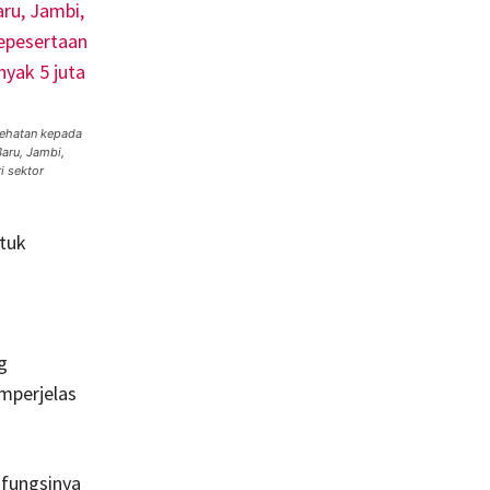
sehatan kepada
aru, Jambi,
i sektor
ntuk
g
mperjelas
 fungsinya