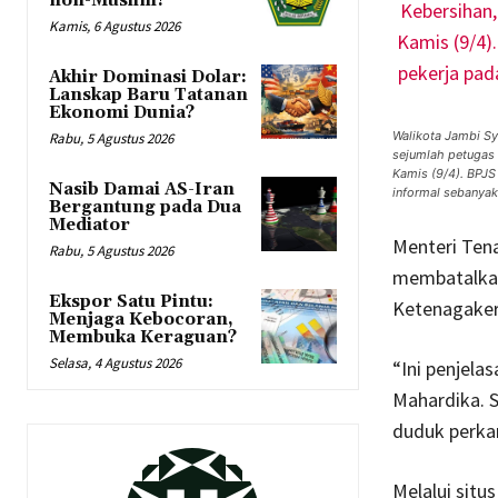
non-Muslim?
Kamis, 6 Agustus 2026
Akhir Dominasi Dolar:
Lanskap Baru Tatanan
Ekonomi Dunia?
Walikota Jambi Sy
Rabu, 5 Agustus 2026
sejumlah petugas
Kamis (9/4). BPJS
Nasib Damai AS-Iran
informal sebanyak
Bergantung pada Dua
Mediator
Menteri Tena
Rabu, 5 Agustus 2026
membatalkan 
Ekspor Satu Pintu:
Ketenagakerj
Menjaga Kebocoran,
Membuka Keraguan?
Selasa, 4 Agustus 2026
“Ini penjela
Mahardika. 
duduk perkar
Melalui situ