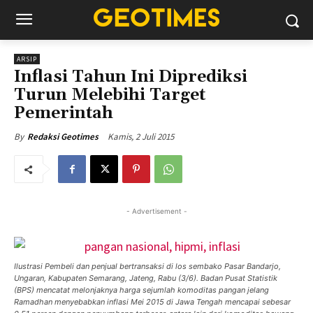
ARSIP
Inflasi Tahun Ini Diprediksi
Turun Melebihi Target
Pemerintah
Kamis, 2 Juli 2015
By
Redaksi Geotimes
- Advertisement -
Ilustrasi Pembeli dan penjual bertransaksi di los sembako Pasar Bandarjo,
Ungaran, Kabupaten Semarang, Jateng, Rabu (3/6). Badan Pusat Statistik
(BPS) mencatat melonjaknya harga sejumlah komoditas pangan jelang
Ramadhan menyebabkan inflasi Mei 2015 di Jawa Tengah mencapai sebesar