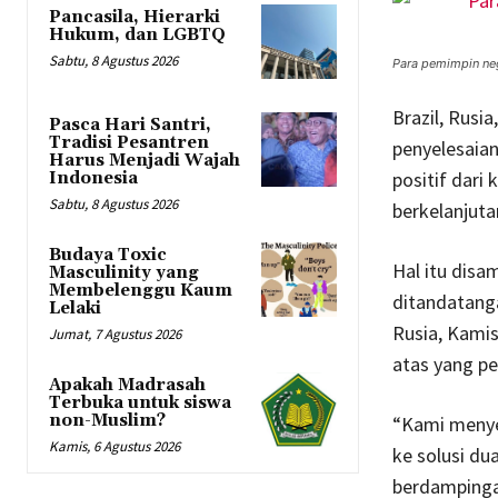
Pancasila, Hierarki
Hukum, dan LGBTQ
Sabtu, 8 Agustus 2026
Para pemimpin ne
Brazil, Rusi
Pasca Hari Santri,
Tradisi Pesantren
penyelesaian
Harus Menjadi Wajah
positif dari
Indonesia
Sabtu, 8 Agustus 2026
berkelanjuta
Budaya Toxic
Hal itu dis
Masculinity yang
Membelenggu Kaum
ditandatanga
Lelaki
Rusia, Kami
Jumat, 7 Agustus 2026
atas yang p
Apakah Madrasah
Terbuka untuk siswa
non-Muslim?
“Kami menye
Kamis, 6 Agustus 2026
ke solusi du
berdampinga