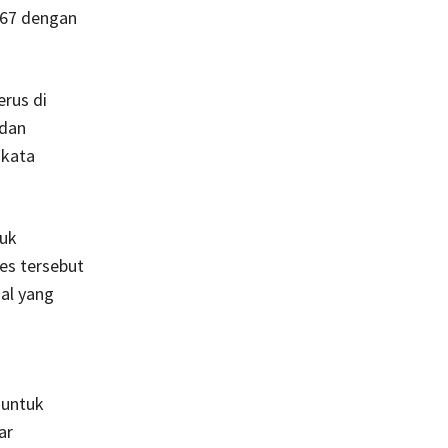
967 dengan
rus di
 dan
 kata
tuk
es tersebut
al yang
 untuk
ar