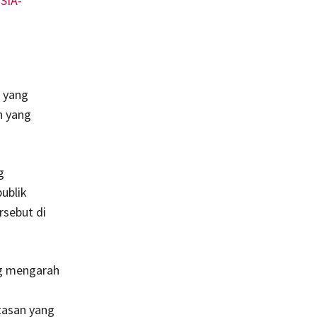
l yang
n yang
g
ublik
rsebut di
ng mengarah
tasan yang