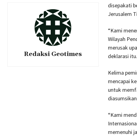
disepakati b
Jerusalem Ti
“Kami menen
Wilayah Pen
merusak upa
Redaksi Geotimes
deklarasi itu
Kelima pemim
mencapai kes
untuk memfas
diasumsikan 
“Kami mendo
Internasiona
memenuhi jan