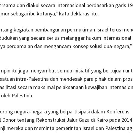
ersama dan diakui secara internasional berdasarkan garis 1
mur sebagai ibu kotanya,” kata deklarasi itu.
tang kegiatan pembangunan permukiman Israel terus mene
dudukan yang secara serius melanggar hukum internasional
ya perdamaian dan mengancam konsep solusi dua-negara,”
.
pin itu juga menyambut semua inisiatif yang bertujuan un
atuan intra-Palestina dan mendesak para pihak dalam pros
ilitasi secara maksimal pelaksanaan kewajiban internasion
oleh Palestina.
rong negara-negara yang berpartisipasi dalam Konferensi
l Donor tentang Rekonstruksi Jalur Gaza di Kairo pada 2014
ji mereka dan meminta pemerintah Israel dan Palestina ag