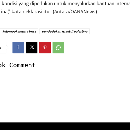
kondisi yang diperlukan untuk menyalurkan bantuan interna
tina,” kata deklarasi itu. (Antara/OANANews)
kelompok negara brics
pendudukan israel di palestina
n
ok Comment