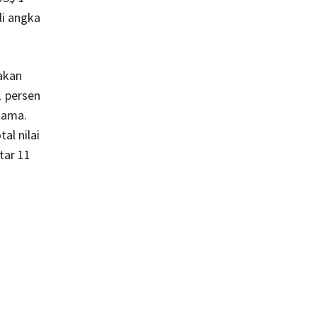
li angka
akan
1 persen
tama.
al nilai
tar 11