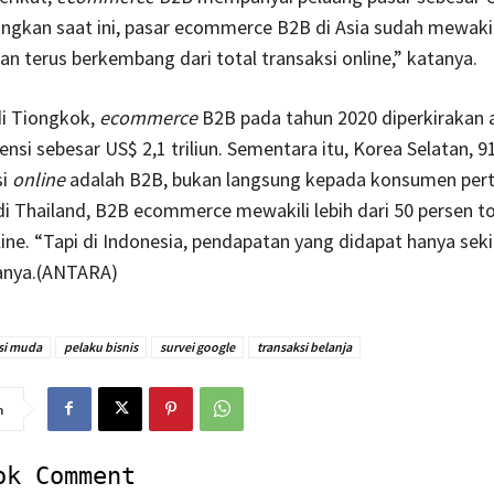
dangkan saat ini, pasar ecommerce B2B di Asia sudah mewaki
an terus berkembang dari total transaksi online,” katanya.
i Tiongkok,
ecommerce
B2B pada tahun 2020 diperkirakan 
ensi sebesar US$ 2,1 triliun. Sementara itu, Korea Selatan, 9
si
online
adalah B2B, bukan langsung kepada konsumen per
di Thailand, B2B ecommerce mewakili lebih dari 50 persen tot
line. “Tapi di Indonesia, pendapatan yang didapat hanya seki
tanya.(ANTARA)
si muda
pelaku bisnis
survei google
transaksi belanja
n
ok Comment