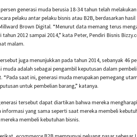
persen generasi muda berusia 18-34 tahun telah melakukan 
cara pelaku antar pelaku bisnis atau B2B, berdasarkan hasil 
Millward Brown Digital. “Menurut data memang terus meng
i tahun 2012 sampai 2014,” kata Peter, Pendiri Bisnis Bizzy.co
mat malam.
tersebut juga menunjukkan pada tahun 2014, sebanyak 46 pe
si muda adalah sebagai pengambil keputusan dalam pembel
t. “Pada saat ini, generasi muda merupakan pemegang uta
utusan untuk pembelian barang,” katanya.
generasi tersebut dapat diartikan bahwa mereka menghara
n informasi yang sama seperti saat mereka membeli kebutuh
 mereka membeli kebutuhan bisnis.
erikat,
ecommerce
B2B mempunyai peluang pasar sebesar 