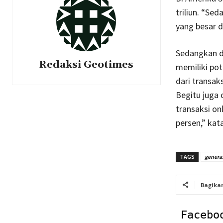
triliun. “Se
yang besar d
Sedangkan d
Redaksi Geotimes
memiliki pot
dari transak
Begitu juga 
transaksi on
persen,” ka
TAGS
genera
Bagika
Facebo