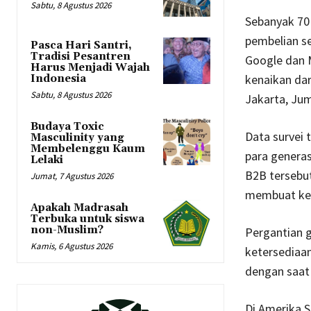
Sabtu, 8 Agustus 2026
Sebanyak 70 
pembelian se
Pasca Hari Santri,
Tradisi Pesantren
Google dan 
Harus Menjadi Wajah
kenaikan dar
Indonesia
Sabtu, 8 Agustus 2026
Jakarta, Ju
Budaya Toxic
Data survei 
Masculinity yang
Membelenggu Kaum
para genera
Lelaki
B2B tersebu
Jumat, 7 Agustus 2026
membuat kep
Apakah Madrasah
Terbuka untuk siswa
non-Muslim?
Pergantian 
Kamis, 6 Agustus 2026
ketersediaa
dengan saat
Di Amerika S