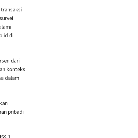
transaksi
survei
alami
.id di
rsen dari
ian konteks
ma dalam
pkan
an pribadi
US$ 1