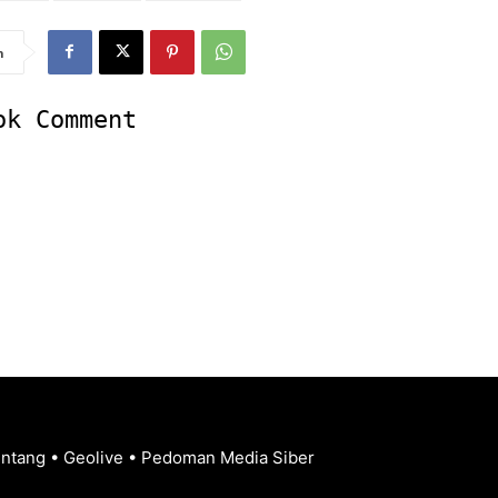
n
ok Comment
entang
•
Geolive
•
Pedoman Media Siber