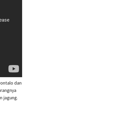
rontalo dan
kurangnya
n jagung.