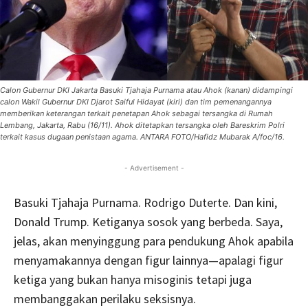
Calon Gubernur DKI Jakarta Basuki Tjahaja Purnama atau Ahok (kanan) didampingi
calon Wakil Gubernur DKI Djarot Saiful Hidayat (kiri) dan tim pemenangannya
memberikan keterangan terkait penetapan Ahok sebagai tersangka di Rumah
Lembang, Jakarta, Rabu (16/11). Ahok ditetapkan tersangka oleh Bareskrim Polri
terkait kasus dugaan penistaan agama. ANTARA FOTO/Hafidz Mubarak A/foc/16.
- Advertisement -
Basuki Tjahaja Purnama. Rodrigo Duterte. Dan kini,
Donald Trump. Ketiganya sosok yang berbeda. Saya,
jelas, akan menyinggung para pendukung Ahok apabila
menyamakannya dengan figur lainnya—apalagi figur
ketiga yang bukan hanya misoginis tetapi juga
membanggakan perilaku seksisnya.