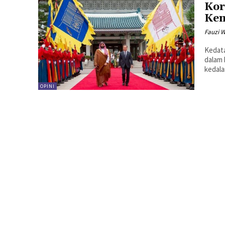
Kor
Kem
Fauzi 
Kedata
dalam 
kedala
OPINI