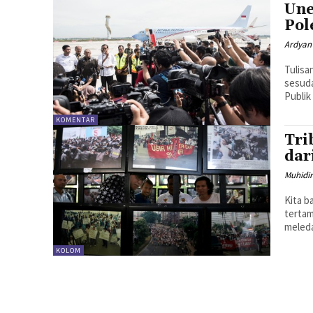
Une
Pol
Ardyan
Tulisa
sesuda
Publik 
KOMENTAR
Tri
dar
Muhidi
Kita b
tertam
meledak
KOLOM