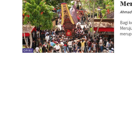
Men
Ahmad 
Bagi k
Meruju
merupa
OPINI