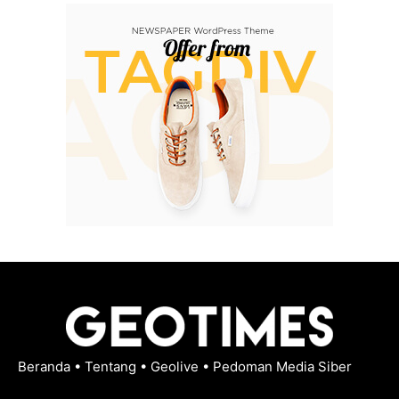
Beranda
•
Tentang
•
Geolive
•
Pedoman Media Siber