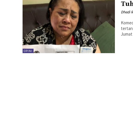
Tuh
Dhedi R
Komedi
terta
OPINI