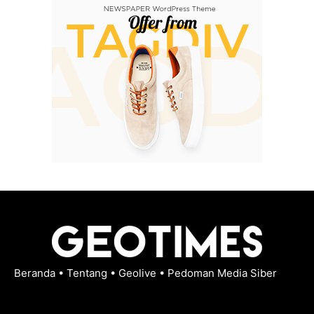
Beranda
•
Tentang
•
Geolive
•
Pedoman Media Siber