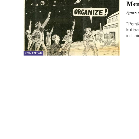
Mem
Agnes 
"Pemik
kutipan 
ini lahi
KOMENTAR