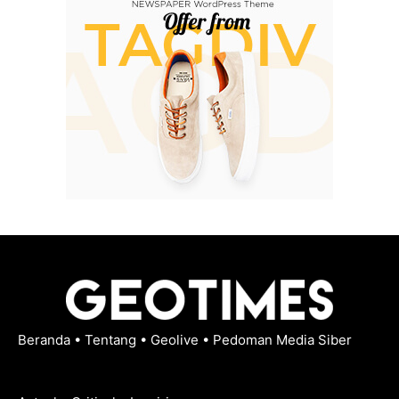
Beranda
•
Tentang
•
Geolive
•
Pedoman Media Siber