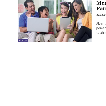
Men
Pat
Arli Adi
Akhir-
pemerk
telah 
KOLOM