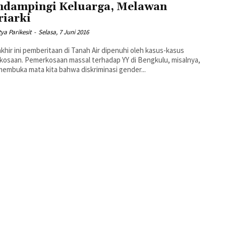
dampingi Keluarga, Melawan
riarki
tya Parikesit
-
Selasa, 7 Juni 2016
akhir ini pemberitaan di Tanah Air dipenuhi oleh kasus-kasus
osaan. Pemerkosaan massal terhadap YY di Bengkulu, misalnya,
membuka mata kita bahwa diskriminasi gender...