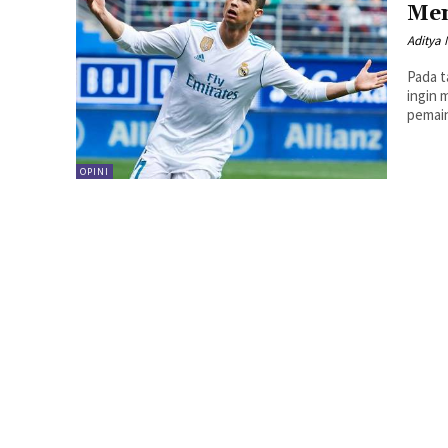
Men
Aditya
Pada t
ingin 
pemain
OPINI