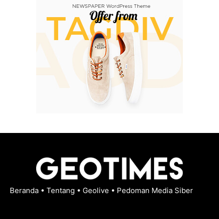
Beranda
•
Tentang
•
Geolive
•
Pedoman Media Siber