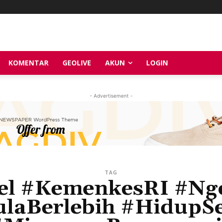
KOMENTAR
GEOLIVE
AKUN
LOGIN
- Advertisement -
TAG
el #KemenkesRI #Ng
laBerlebih #HidupS