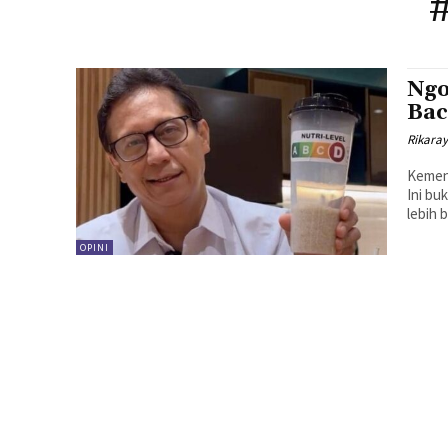
Ngo
Bac
Rikara
Kemenk
Ini bu
OPINI