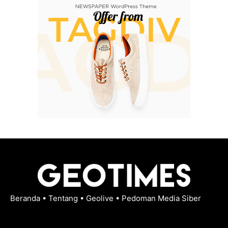
Beranda
•
Tentang
•
Geolive
•
Pedoman Media Siber