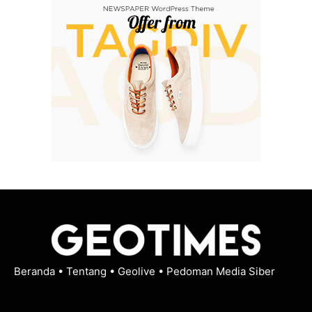
Beranda
•
Tentang
•
Geolive
•
Pedoman Media Siber