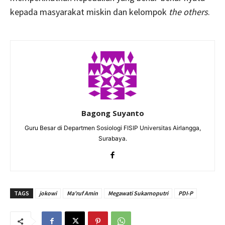
kepada masyarakat miskin dan kelompok
the others
.
Bagong Suyanto
Guru Besar di Departmen Sosiologi FISIP Universitas Airlangga,
Surabaya.
TAGS
jokowi
Ma'ruf Amin
Megawati Sukarnoputri
PDI-P