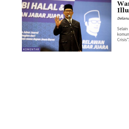
War
Ill
Delianu
Selain
komuni
Crisis”
KOMENTAR