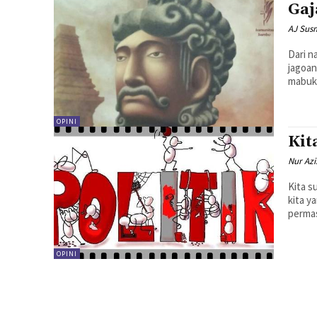
Gaj
AJ Sus
Dari n
jagoa
mabuk.
OPINI
Kit
Nur Azi
Kita s
kita y
permas
OPINI