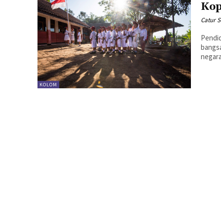
Kop
Catur 
Pendid
bangsa
negara
KOLOM