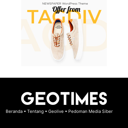
Beranda
•
Tentang
•
Geolive
•
Pedoman Media Siber