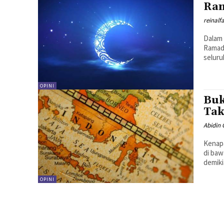
Ram
reinalf
Dalam 
Ramadh
seluru
OPINI
Buk
Tak
Abidin 
Kenap
di baw
demiki
OPINI