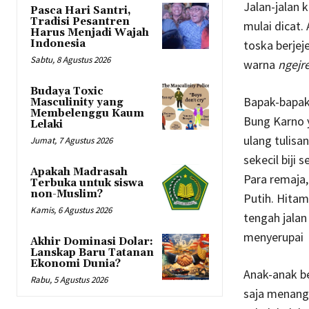
Jalan-jalan
Pasca Hari Santri,
Tradisi Pesantren
mulai dicat.
Harus Menjadi Wajah
Indonesia
toska berjej
Sabtu, 8 Agustus 2026
warna
ngejr
Budaya Toxic
Bapak-bapak
Masculinity yang
Membelenggu Kaum
Bung Karno 
Lelaki
ulang tulisa
Jumat, 7 Agustus 2026
sekecil biji
Apakah Madrasah
Para remaja,
Terbuka untuk siswa
non-Muslim?
Putih. Hitam
Kamis, 6 Agustus 2026
tengah jalan
menyerupai g
Akhir Dominasi Dolar:
Lanskap Baru Tatanan
Ekonomi Dunia?
Anak-anak be
Rabu, 5 Agustus 2026
saja menang