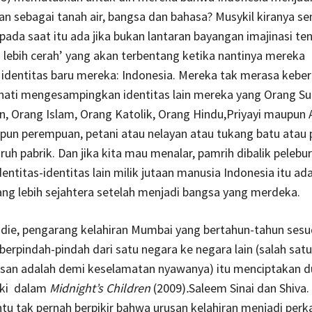
han sebagai tanah air, bangsa dan bahasa? Musykil kiranya 
ada saat itu ada jika bukan lantaran bayangan imajinasi te
lebih cerah’ yang akan terbentang ketika nantinya mereka
dentitas baru mereka: Indonesia. Mereka tak merasa keber
 hati mengesampingkan identitas lain mereka yang Orang S
, Orang Islam, Orang Katolik, Orang Hindu,Priyayi maupun 
upun perempuan, petani atau nelayan atau tukang batu atau
ruh pabrik. Dan jika kita mau menalar, pamrih dibalik pelebu
ntitas-identitas lain milik jutaan manusia Indonesia itu ad
ng lebih sejahtera setelah menjadi bangsa yang merdeka.
die, pengarang kelahiran Mumbai yang bertahun-tahun ses
berpindah-pindah dari satu negara ke negara lain (salah satu
asan adalah demi keselamatan nyawanya) itu menciptakan 
aki dalam
Midnight’s Children
(2009)
.
Saleem Sinai dan Shiva
ntu tak pernah berpikir bahwa urusan kelahiran menjadi perk