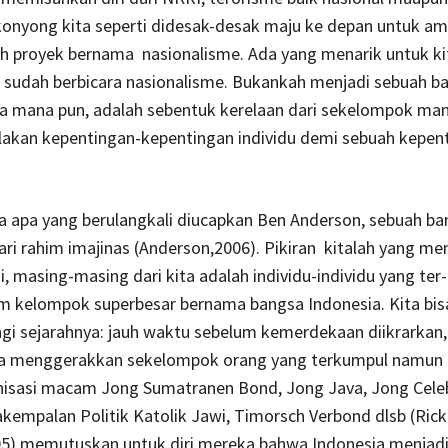
onyong kita seperti didesak-desak maju ke depan untuk amb
h proyek bernama nasionalisme. Ada yang menarik untuk kit
 sudah berbicara nasionalisme. Bukankah menjadi sebuah ba
a mana pun, adalah sebentuk kerelaan dari sekelompok man
lakan kepentingan-kepentingan individu demi sebuah kepen
a apa yang berulangkali diucapkan Ben Anderson, sebuah b
 dari rahim imajinas (Anderson,2006). Pikiran kitalah yang m
i, masing-masing dari kita adalah individu-individu yang ter
am kelompok superbesar bernama bangsa Indonesia. Kita bis
i sejarahnya: jauh waktu sebelum kemerdekaan diikrarkan,
sa menggerakkan sekelompok orang yang terkumpul namun t
isasi macam Jong Sumatranen Bond, Jong Java, Jong Cele
kempalan Politik Katolik Jawi, Timorsch Verbond dlsb (Rick
05) memutuskan untuk diri mereka bahwa Indonesia menjadi