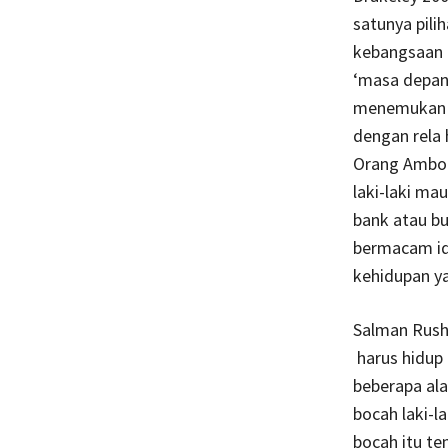
satunya pili
kebangsaan p
‘masa depan 
menemukan i
dengan rela
Orang Ambon
laki-laki ma
bank atau bu
bermacam ide
kehidupan ya
Salman Rush
harus hidup 
beberapa al
bocah laki-l
bocah itu te