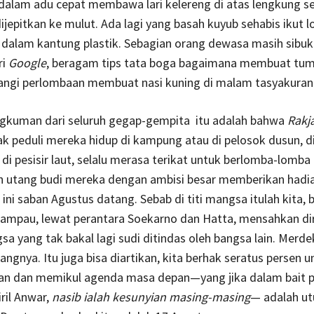
 dalam adu cepat membawa lari kelereng di atas lengkung s
jepitkan ke mulut. Ada lagi yang basah kuyub sehabis ikut 
dalam kantung plastik. Sebagian orang dewasa masih sibuk
ri
Google
, beragam tips tata boga bagaimana membuat tu
ngi perlombaan membuat nasi kuning di malam tasyakuran 
ngkuman dari seluruh gegap-gempita itu adalah bahwa
Rakj
tak peduli mereka hidup di kampung atau di pelosok dusun, d
di pesisir laut, selalu merasa terikat untuk berlomba-lomba
 utang budi mereka dengan ambisi besar memberikan hadia
 ini saban Agustus datang. Sebab di titi mangsa itulah kita, 
lampau, lewat perantara Soekarno dan Hatta, mensahkan dir
sa yang tak bakal lagi sudi ditindas oleh bangsa lain. Merde
angnya. Itu juga bisa diartikan, kita berhak seratus persen u
n dan memikul agenda masa depan—yang jika dalam bait p
ril Anwar,
nasib ialah kesunyian masing-masing
— adalah ut