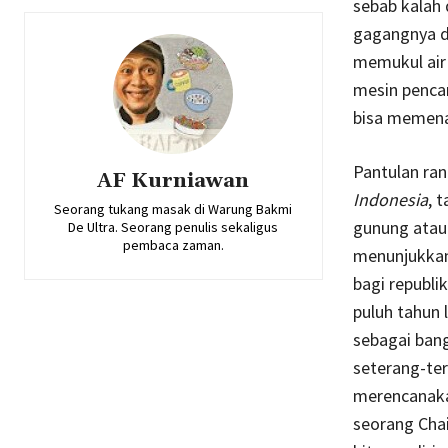
sebab kalah
gagangnya di
memukul air 
mesin penca
bisa memena
Pantulan ra
AF Kurniawan
Indonesia
, 
Seorang tukang masak di Warung Bakmi
gunung atau 
De Ultra. Seorang penulis sekaligus
pembaca zaman.
menunjukkan
bagi republik
puluh tahun 
sebagai bang
seterang-ter
merencanaka
seorang Chai