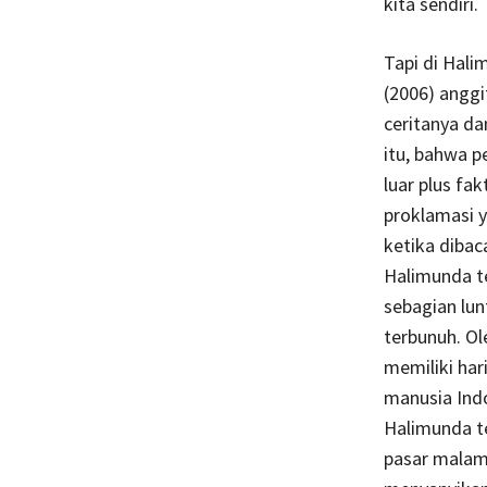
kita sendiri
Tapi di Hali
(2006) anggi
ceritanya da
itu, bahwa p
luar plus fa
proklamasi y
ketika dibac
Halimunda t
sebagian lun
terbunuh. Ol
memiliki ha
manusia Indo
Halimunda t
pasar malam