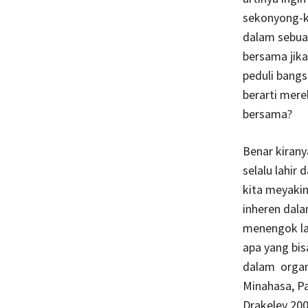
sekonyong-k
dalam sebua
bersama jika
peduli bangs
berarti mere
bersama?
Benar kirany
selalu lahir
kita meyakin
inheren dal
menengok lag
apa yang bi
dalam organ
Minahasa, Pa
Drakeley 20