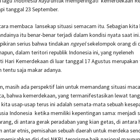
 lagu
Indonesia Raya
untuk memperingati kemerdekaan Re
api tanggal 23 September.
ara membaca lansekap situasi semacam itu. Sebagian kita 
andainya itu benar-benar terjadi dalam kondisi nyata saat ini
rpikiran serius bahwa tindakan
ngeyel
sekelompok orang di 
apun, dalam teritori republik Indonesia ini, yang nyeleneh
i Hari Kemerdekaan di luar tanggal 17 Agustus merupakan 
n tentu saja makar adanya.
gin, masih ada perspektif lain untuk memandang situasi maca
a, bahwa kemerdekaan, yang termanifestasikan lewat tangg
 kita usap-usap terus ini adalah semata-mata sebuah kesep
usia Indonesia ketika memiliki kepentingan sama: menjadi 
rang, di antara gerak peradaban yang kian getas, di antara 
n antar etnis, pemisahan sebuah daerah untuk merdeka send
n memisahkan diri dari NKRI, terorisme baik nasional maupun