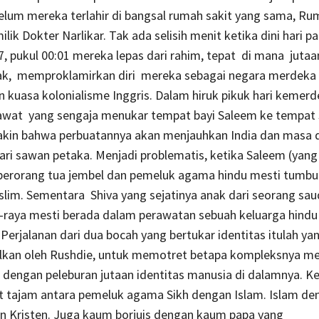
elum mereka terlahir di bangsal rumah sakit yang sama, Ru
lik Dokter Narlikar. Tak ada selisih menit ketika dini hari p
, pukul 00:01 mereka lepas dari rahim, tepat di mana jutaa
rak, memproklamirkan diri mereka sebagai negara merdeka 
kuasa kolonialisme Inggris. Dalam hiruk pikuk hari kemerde
awat yang sengaja menukar tempat bayi Saleem ke tempat 
yakin bahwa perbuatannya akan menjauhkan India dan masa 
ri sawan petaka. Menjadi problematis, ketika Saleem (yang 
berorang tua jembel dan pemeluk agama hindu mesti tumbu
lim. Sementara Shiva yang sejatinya anak dari seorang sa
-raya mesti berada dalam perawatan sebuah keluarga hindu
Perjalanan dari dua bocah yang bertukar identitas itulah 
jolkan oleh Rushdie, untuk memotret betapa kompleksnya me
 dengan peleburan jutaan identitas manusia di dalamnya. K
t tajam antara pemeluk agama Sikh dengan Islam. Islam de
n Kristen. Juga kaum borjuis dengan kaum papa yang