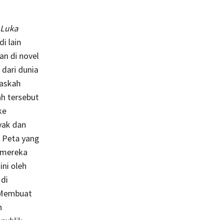
 Luka
i lain
an di novel
dari dunia
naskah
ah tersebut
ke
yak dan
n Peta yang
 mereka
ni oleh
 di
. Membuat
n