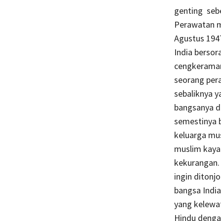
genting seb
Perawatan mi
Agustus 1947
India berso
cengkeraman 
seorang per
sebaliknya 
bangsanya da
semestinya 
keluarga mus
muslim kaya
kekurangan. 
ingin diton
bangsa India
yang kelewa
Hindu denga