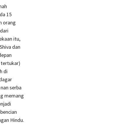
mah
ada 15
n orang
dari
kaan itu,
Shiva dan
depan
tertukar)
h di
udagar
 nan serba
yang memang
njadi
ebencian
ngan Hindu.