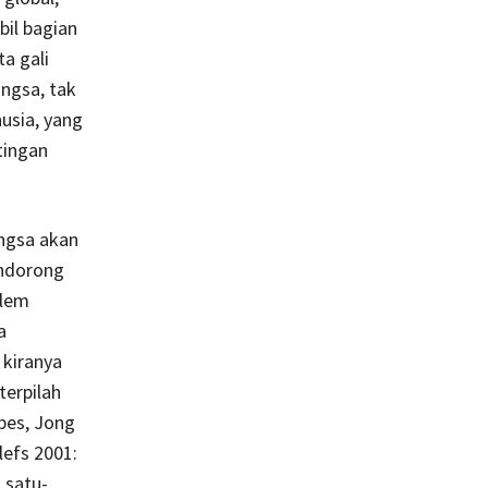
il bagian
a gali
ngsa, tak
usia, yang
tingan
angsa akan
endorong
-lem
a
 kiranya
erpilah
bes, Jong
lefs 2001:
 satu-