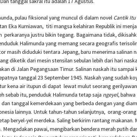
. Dan tanggal sakral itu adalah 17 Agustus.
munda, pulau fiksional yang muncul di dalam novel
Cantik Itu
tan Eka Kurniawan, titi mangsa kelahiran Republik ini menjad
n perkaranya justru bikin tegang. Bagaimana tidak, dikisahk
enduduk Halimunda yang memang secara geografis terisolir 
ktor masih diduduki tentara Jepang, baru menerima salinan 
ang diketik dari mesin stensilan sebulan lebih dari hari nask
akan di Jalan Pegangsaan Timur. Salinan naskah itu sampai 
epatnya tanggal 23 September 1945. Naskah yang sudah ko
tur kena air itupun di dapat lewat mulut seorang gerilyawa
eh sebab itu, penduduk Halimunda tetap saja
ngeyel
, bahwa
ri dan tanggal kemerdekaan yang berbeda dengan yang diami
nesia lainnya. Untuk tahun-tahun selanjutnya, orang-orang
etap beryel-yel merdeka. Saling berkirim rantang makanan
. Mengadakan pawai, mengibarkan bendera merah putih da