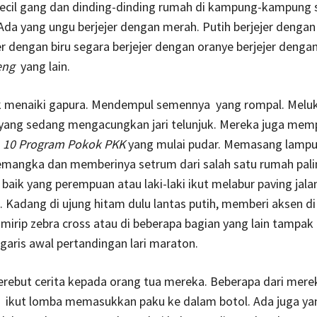
 kecil gang dan dinding-dinding rumah di kampung-kampung
 Ada yang ungu berjejer dengan merah. Putih berjejer denga
er dengan biru segara berjejer dengan oranye berjejer denga
eng
yang lain.
 menaiki gapura. Mendempul semennya yang rompal. Melu
yang sedang mengacungkan jari telunjuk. Mereka juga memp
n
10 Program Pokok PKK
yang mulai pudar. Memasang lamp
 semangka dan memberinya setrum dari salah satu rumah pali
 baik yang perempuan atau laki-laki ikut melabur paving jal
. Kadang di ujung hitam dulu lantas putih, memberi aksen di
 mirip zebra cross atau di beberapa bagian yang lain tampak
aris awal pertandingan lari maraton.
rebut cerita kepada orang tua mereka. Beberapa dari mere
 ikut lomba memasukkan paku ke dalam botol. Ada juga yan