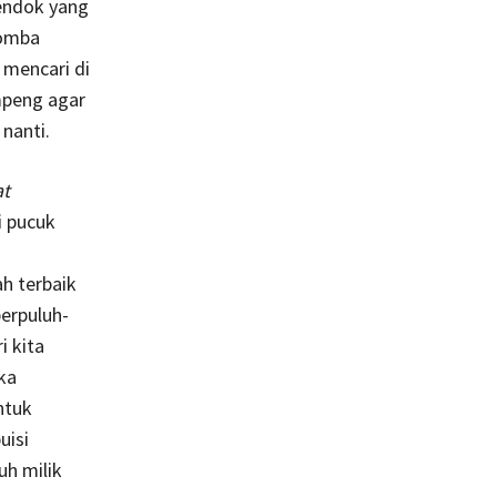
endok yang
lomba
 mencari di
mpeng agar
nanti.
at
i pucuk
h terbaik
berpuluh-
i kita
ka
ntuk
uisi
uh milik