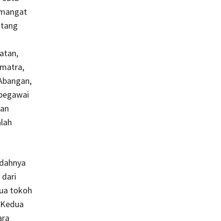
semangat
ntang
atan,
umatra,
Abangan,
 pegawai
ran
alah
udahnya
 dari
dua tokoh
. Kedua
ara