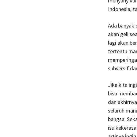
menyanyikan
Indonesia, t
Ada banyak c
akan geli se
lagi akan be
tertentu man
memperingat
subversif da
Jika kita in
bisa membac
dan akhirnya
seluruh man
bangsa. Seka
isu kekerasa
artinya ingi