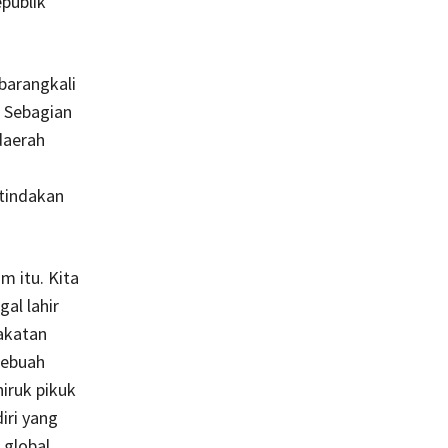
publik
barangkali
. Sebagian
daerah
tindakan
m itu. Kita
al lahir
akatan
sebuah
hiruk pikuk
iri yang
 global,