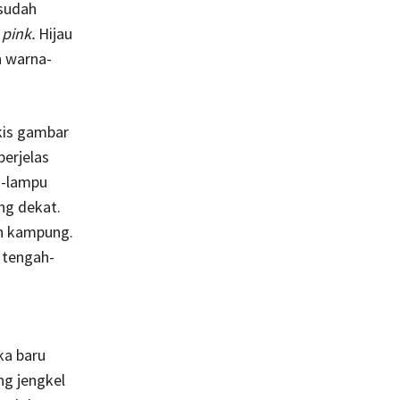
 sudah
n
pink.
Hijau
n warna-
kis gambar
erjelas
u-lampu
ng dekat.
an kampung.
 tengah-
ka baru
g jengkel