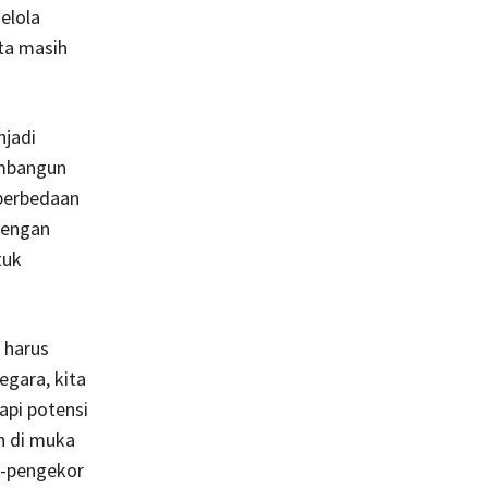
elola
ita masih
njadi
embangun
perbedaan
dengan
tuk
 harus
gara, kita
api potensi
h di muka
sa-pengekor