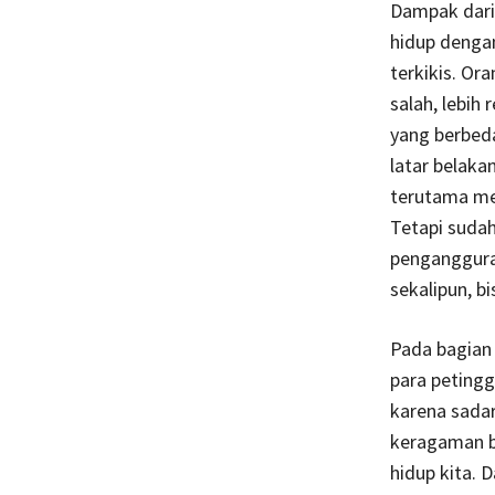
Dampak dari
hidup dengan
terkikis. O
salah, lebih
yang berbed
latar belaka
terutama med
Tetapi sudah 
penganggura
sekalipun, bi
Pada bagian 
para petingg
karena sadar
keragaman b
hidup kita. 