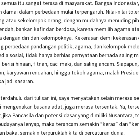
 semua itu sangat terasa di masyarakat. Bangsa Indonesia 
 damai dalam perbedaan mulai terpengaruh. Nilai-nilai tole
rang atau sekelompok orang, dengan mudahnya menuding piha
 rendah, bahkan kafir dan berdosa, karena memilih agama atau
a dengan diri dan kelompoknya. Kekerasan demi kekerasan
ng perbedaan pandangan politik, agama, dan kelompok mele
ia sosial, tidak hanya berhias pernyataan bernada saling m
berisi hinaan, fitnah, caci maki, dan saling ancam. Siapapun,
n, karyawan rendahan, hingga tokoh agama, malah Preside
sa jadi sasaran.
terdahulu dari tulisan ini, saya menyatakan selain merasa se
i mengenakan busana adat, juga merasa tersentak. Ya, ters
, jika Pancasila dan potensi dasar yang dimiliki Nusantara, 
udayanya lenyap, maka terancam semakin “keras” dan “ker
Dan bakal semakin terpuruklah kita di percaturan dunia.