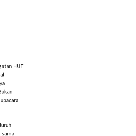
ingatan HUT
al
ya
 Bukan
 upacara
luruh
u sama