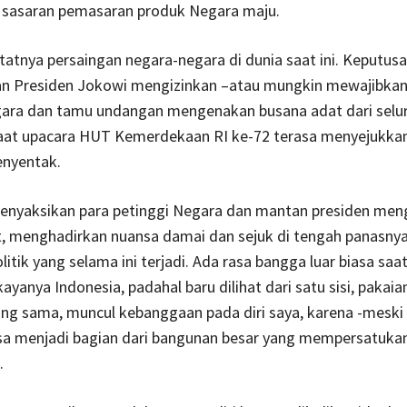
 sasaran pemasaran produk Negara maju.
tatnya persaingan negara-negara di dunia saat ini. Keputus
n Presiden Jokowi mengizinkan –atau mungkin mewajibkan
gara dan tamu undangan mengenakan busana adat dari selu
aat upacara HUT Kemerdekaan RI ke-72 terasa menyejukkan,
enyentak.
menyaksikan para petinggi Negara dan mantan presiden me
, menghadirkan nuansa damai dan sejuk di tengah panasnya
litik yang selama ini terjadi. Ada rasa bangga luar biasa sa
ayanya Indonesia, padahal baru dilihat dari satu sisi, pakaia
ng sama, muncul kebanggaan pada diri saya, karena -meski 
sa menjadi bagian dari bangunan besar yang mempersatuk
.