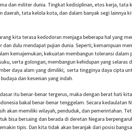
a dan militer dunia. Tingkat kedisiplinan, etos kerja, tata k
 daerah, tata kelola kota, dan dalam banyak segi lainnya k
arang kita terasa kedodoran menjaga beberapa hal yang me
ar dan dulu mendapat pujian dunia. Seperti; kemampuan m
alam kemajemukan; kekuatan membangun toleransi dalam 
uku, serta golongan; membangun kehidupan yang selaras 
ber daya alam yang dimiliki; serta tingginya daya cipta un
udaya dan kesenian yang indah.
 dasar itu benar-benar tergerus, maka dengan berat hati kita
donesia bakal benar-benar tenggelam. Secara kedaulatan Ne
h akan memiliki wilayah, penduduk, dan pemerintahan. Tet
tuk bisa bersaing dan berada di deretan Negara berpengaru
emakin tipis. Dan kita tidak akan beranjak dari posisi bang