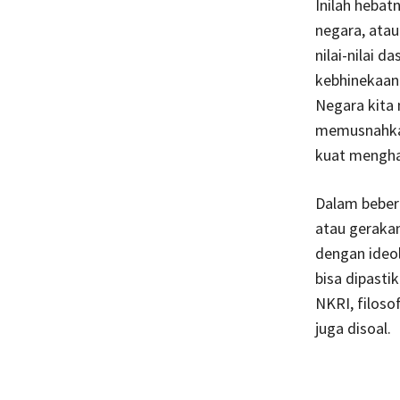
Inilah hebat
negara, atau
nilai-nilai 
kebhinekaan 
Negara kita
memusnahkan
kuat mengha
Dalam beber
atau geraka
dengan ideol
bisa dipasti
NKRI, filoso
juga disoal.