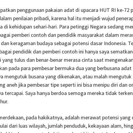
atkan penggunaan pakaian adat di upacara HUT RI ke-72 p
dalam penilaian pribadi, karena hal itu menjadi wujud penerap
ila di kehidupan sehari-hari. Para petinggi Negara sedang me
bagai pemberi contoh dan pendidik masyarakat dalam mera
dan keragaman budaya sebagai potensi dasar Indonesia. Te
bagai pendidik dan pemberi contoh ini hanya saya sematka
i yang tulus dan benar-benar merasa cinta saat mengenaka
kan pada para pembesar bermuka dua yang berbusana adat 
ya mengutuk busana yang dikenakan, atau malah mengutuk P
ng aneh jika pembesar tipe seperti ini bisa menipu diri dan or
ya tercapai. Saya hanya berdoa semoga mereka tidak terken
uhur.
erdekaan, pada hakikatnya, adalah merawat potensi yang d
ulai dari luas wilayah, jumlah penduduk, kekayaan alam, hin