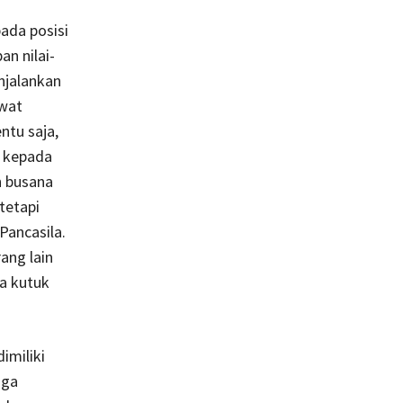
ada posisi
an nilai-
njalankan
wat
ntu saja,
n kepada
n busana
tetapi
ancasila.
ang lain
a kutuk
imiliki
gga