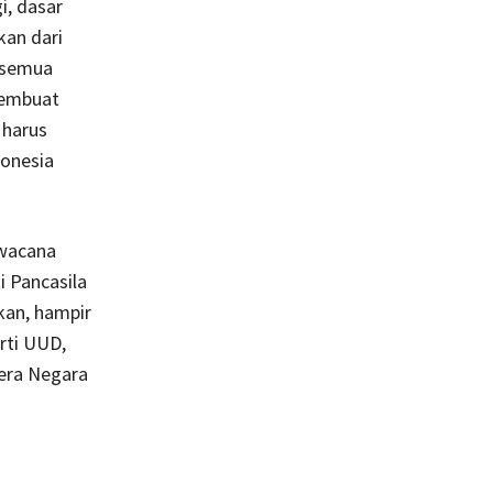
i, dasar
kan dari
n semua
membuat
harus
onesia
 wacana
 Pancasila
kan, hampir
rti UUD,
dera Negara