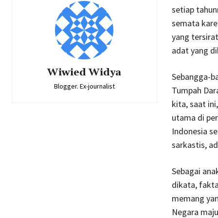
setiap tahun
semata karen
yang tersira
adat yang di
Wiwied Widya
Sebangga-ba
Blogger. Ex-journalist
Tumpah Dara
kita, saat i
utama di per
Indonesia s
sarkastis, a
Sebagai anak
dikata, fakt
memang yang
Negara maju