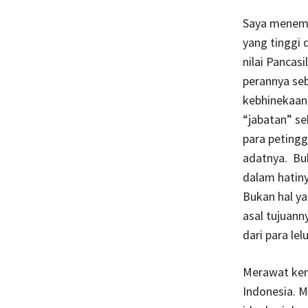
Saya menemp
yang tinggi 
nilai Pancas
perannya se
kebhinekaan 
“jabatan” se
para petingg
adatnya. Bu
dalam hatin
Bukan hal ya
asal tujuann
dari para lel
Merawat kem
Indonesia. M