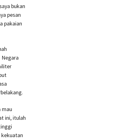
 saya bukan
nya pesan
na pakaian
nah
, Negara
liter
but
asa
rbelakang.
pa mau
 ini, itulah
inggi
a kekuatan