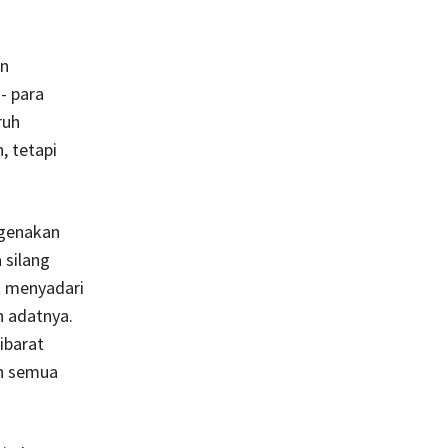
an
- para
ruh
 tetapi
ngenakan
 silang
at menyadari
n adatnya.
ibarat
an semua