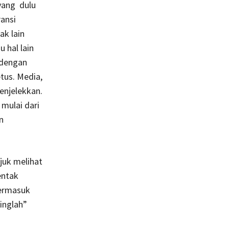
yang dulu
ransi
k lain
 hal lain
 dengan
tus. Media,
enjelekkan.
 mulai dari
n
juk melihat
entak
termasuk
inglah”