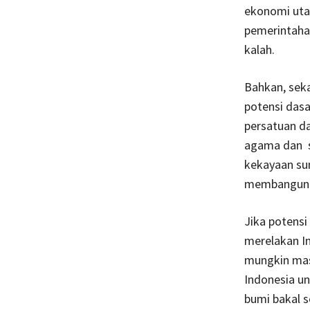
ekonomi utam
pemerintahan
kalah.
Bahkan, sek
potensi das
persatuan d
agama dan s
kekayaan sum
membangun b
Jika potensi
merelakan In
mungkin masi
Indonesia un
bumi bakal s