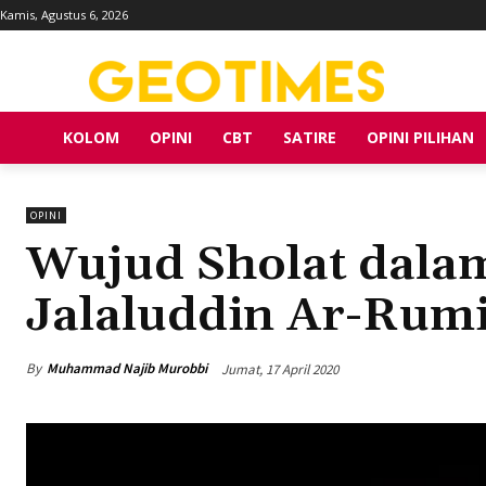
Kamis, Agustus 6, 2026
KOLOM
OPINI
CBT
SATIRE
OPINI PILIHAN
OPINI
Wujud Sholat dalam
Jalaluddin Ar-Rum
By
Muhammad Najib Murobbi
Jumat, 17 April 2020