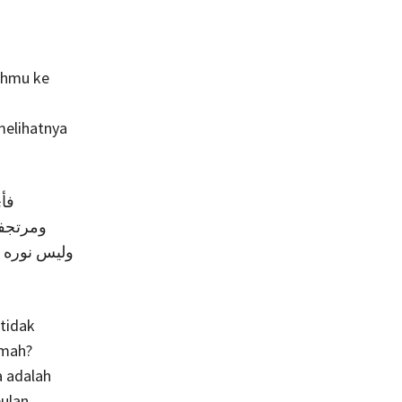
ahmu ke
melihatnya
فأي
ومرتجف.
وليس نوره 
 tidak
emah?
a adalah
ulan,