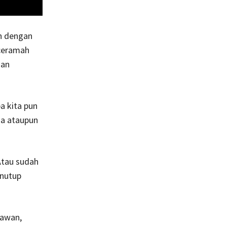
an dengan
nceramah
dan
a kita pun
aja ataupun
 Atau sudah
enutup
Kawan,