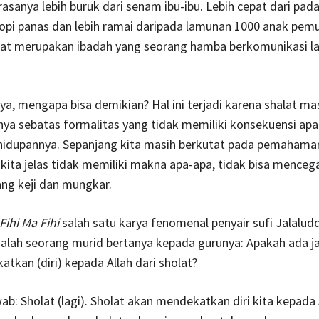
 rasanya lebih buruk dari senam ibu-ibu. Lebih cepat dari pad
opi panas dan lebih ramai daripada lamunan 1000 anak pemu
lat merupakan ibadah yang seorang hamba berkomunikasi l
a, mengapa bisa demikian? Hal ini terjadi karena shalat ma
ya sebatas formalitas yang tidak memiliki konsekuensi ap
idupannya. Sepanjang kita masih berkutat pada pemahaman 
kita jelas tidak memiliki makna apa-apa, tidak bisa menceg
ng keji dan mungkar.
Fihi Ma Fihi
salah satu karya fenomenal penyair sufi Jalalud
salah seorang murid bertanya kepada gurunya: Apakah ada j
atkan (diri) kepada Allah dari sholat?
b: Sholat (lagi). Sholat akan mendekatkan diri kita kepada 