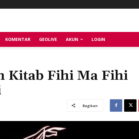
KOMENTAR
GEOLIVE
AKUN
LOGIN
 Kitab Fihi Ma Fihi
i
Bagikan