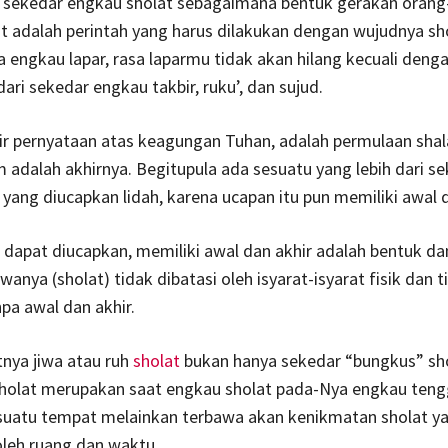
n sekedar engkau sholat sebagaimana bentuk gerakan orang
at adalah perintah yang harus dilakukan dengan wujudnya sh
engkau lapar, rasa laparmu tidak akan hilang kecuali deng
dari sekedar engkau takbir, ruku’, dan sujud.
ir pernyataan atas keagungan Tuhan, adalah permulaan shal
 adalah akhirnya. Begitupula ada sesuatu yang lebih dari s
yang diucapkan lidah, karena ucapan itu pun memiliki awal d
dapat diucapkan, memiliki awal dan akhir adalah bentuk da
anya (sholat) tidak dibatasi oleh isyarat-isyarat fisik dan t
npa awal dan akhir.
nya jiwa atau ruh
sholat
bukan hanya sekedar “bungkus” sho
h sholat merupakan saat engkau sholat pada-Nya engkau ten
suatu tempat melainkan terbawa akan kenikmatan sholat ya
leh ruang dan waktu.