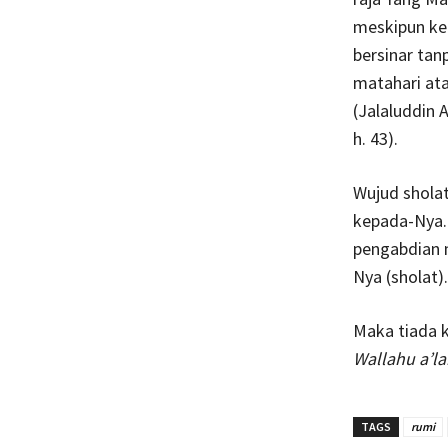
meskipun ke
bersinar tan
matahari ata
(Jalaluddin A
h. 43).
Wujud shola
kepada-Nya.
pengabdian 
Nya (sholat).
Maka tiada k
Wallahu a’l
TAGS
rumi