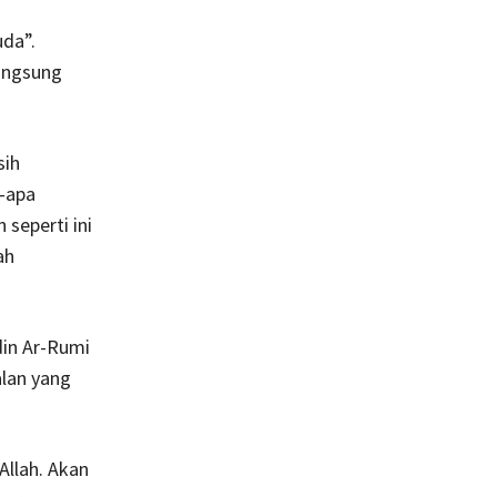
a
da”.
angsung
sih
a-apa
seperti ini
ah
din Ar-Rumi
alan yang
Allah. Akan