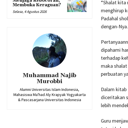
Menjaga Kebocoran,
“Shalat kita
Membuka Keraguan?
menghirup k
Selasa, 4 Agustus 2026
Padahal sho
dengan-Nya.
Pertanyaanny
dipahami han
terhadap keh
maka shalat 
perbuatan ya
Muhammad Najib
Murobbi
Dalam kitab
Alumni Universitas Islam Indonesia,
Mahasiswa Ma'had Aly Krapyak Yogyakarta
diceritakan 
& Pascasarjana Universitas Indonesia
lebih mendek
Guru menjawa