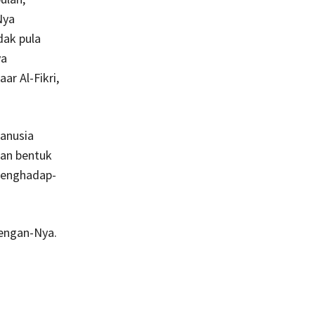
Nya
dak pula
ya
aar Al-Fikri,
anusia
an bentuk
menghadap-
dengan-Nya.