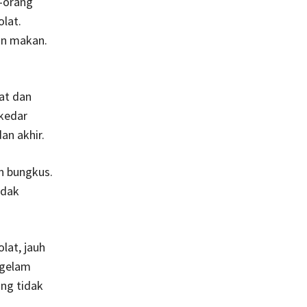
-orang
olat.
an makan.
at dan
ekedar
an akhir.
n bungkus.
idak
lat, jauh
ggelam
ng tidak