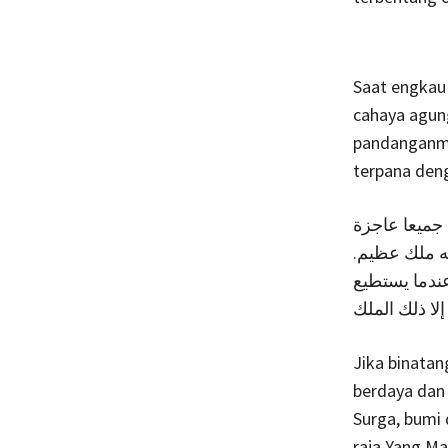
Saat engkau
cahaya agung
pandanganmu
terpana den
 جميعا عاجزة
نه ملك عظيم
ندما يستطيع
لا ذلك الملك
Jika binatan
berdaya dan
Surga, bumi 
raja Yang Ma