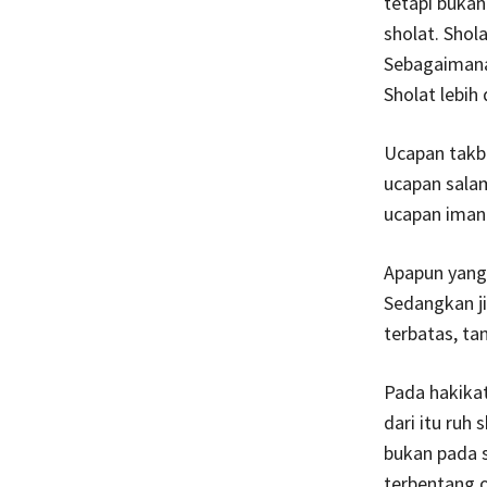
tetapi buka
sholat. Shol
Sebagaimana 
Sholat lebih 
Ucapan takb
ucapan salam
ucapan iman 
Apapun yang 
Sedangkan jiw
terbatas, ta
Pada hakikat
dari itu ru
bukan pada 
terbentang o