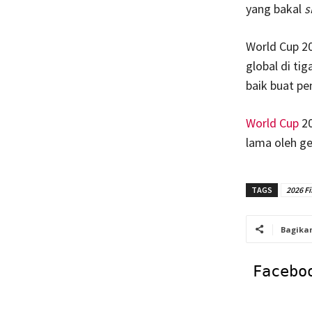
yang bakal
s
World Cup 20
global di tig
baik buat p
World Cup
20
lama oleh gen
TAGS
2026 Fi
Bagika
Facebo