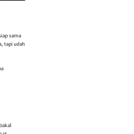
 siap sama
a, tapi udah
pa
bakal
kat.