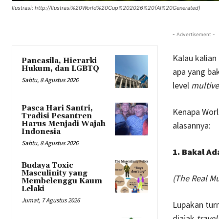
Ilustrasi: http://Ilustrasi%20World%20Cup%202026%20(AI%20Generated)
- Advertisement -
Kalau kalian
Pancasila, Hierarki
Hukum, dan LGBTQ
apa yang bak
Sabtu, 8 Agustus 2026
level
multive
Pasca Hari Santri,
Kenapa Worl
Tradisi Pesantren
Harus Menjadi Wajah
alasannya:
Indonesia
Sabtu, 8 Agustus 2026
1. Bakal Ad
Budaya Toxic
Masculinity yang
(The Real Mu
Membelenggu Kaum
Lelaki
Jumat, 7 Agustus 2026
Lupakan turn
diajak
travel