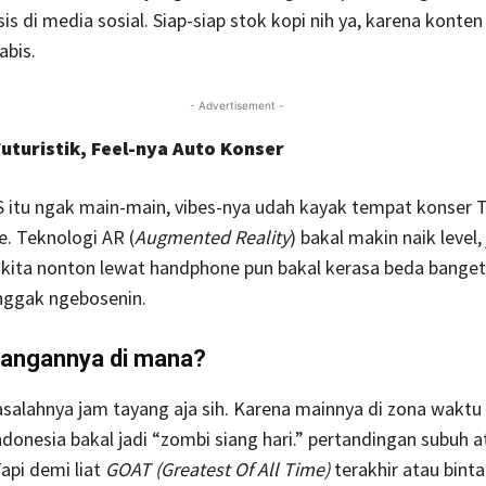
sis di media sosial. Siap-siap stok kopi nih ya, karena konten
abis.
- Advertisement -
Futuristik, Feel-nya Auto Konser
S itu ngak main-main, vibes-nya udah kayak tempat konser T
. Teknologi AR (
Augmented Reality
) bakal makin naik level, 
ita nonton lewat handphone pun bakal kerasa beda banget,
nggak ngebosenin.
tangannya di mana?
asalahnya jam tayang aja sih. Karena mainnya di zona waktu
Indonesia bakal jadi “zombi siang hari.” pertandingan subuh a
Tapi demi liat
GOAT (Greatest Of All Time)
terakhir atau bint