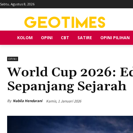
Sabtu, Agustus 8, 2026
KOLOM
OPINI
CBT
SATIRE
OPINI PILIHAN
OPINI
World Cup 2026: Ed
Sepanjang Sejarah
By
Nabila Hendarani
Kamis, 1 Januari 2026