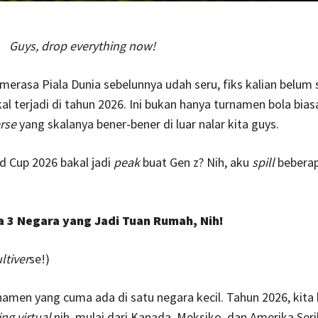
Guys, drop everything now!
 merasa Piala Dunia sebelunnya udah seru, fiks kalian belum
al terjadi di tahun 2026. Ini bukan hanya turnamen bola bias
rse
yang skalanya bener-bener di luar nalar kita
guys.
d Cup 2026 bakal jadi
peak
buat Gen z? Nih, aku
spill
bebera
a 3 Negara yang Jadi Tuan Rumah, Nih!
ltiver
se!)
amen yang cuma ada di satu negara kecil. Tahun 2026, kita 
ing virtual
nih, mulai dari Kanada, Meksiko, dan Amerika Seri