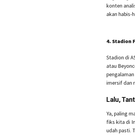
konten anali
akan habis-h
4. Stadion 
Stadion di A
atau Beyonce
pengalaman k
imersif dan 
Lalu, Tan
Ya, paling m
fiks kita di 
udah pasti. 