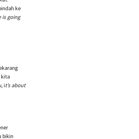
pindah ke
 is going
sekarang
 kita
u
, i
t’s about
ener
 bikin