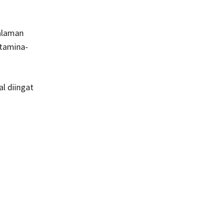
galaman
stamina-
l diingat