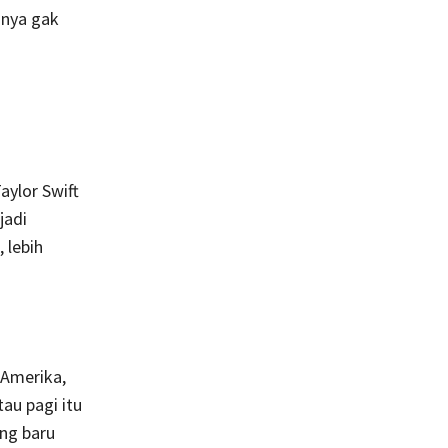
 nya gak
aylor Swift
jadi
 lebih
 Amerika,
tau pagi itu
ang baru