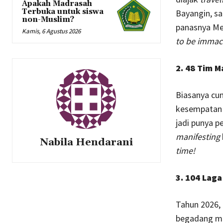
Apakah Madrasah
Terbuka untuk siswa
Bayangin, sa
non-Muslim?
panasnya Mex
Kamis, 6 Agustus 2026
to be immac
2. 48 Tim 
Biasanya cum
kesempatan b
jadi punya p
manifesting
Nabila Hendarani
time!
3. 104 Laga
Tahun 2026, 
begadang mas