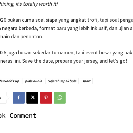
hining, it’s totally worth it!
26 bukan cuma soal siapa yang angkat trofi, tapi soal pen
a negara berbeda, format baru yang lebih inklusif, dan ujian 
emain dan penonton.
26 juga bukan sekedar turnamen, tapi event besar yang baka
erasi ini. Save the date, prepare your jersey, and let’s go!
fa World Cup
piala dunia
Sejarah sepak bola
sport
n
ok Comment