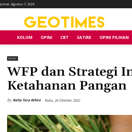
Jumat, Agustus 7, 2026
KOLOM
OPINI
CBT
SATIRE
OPINI PILIHAN
OPINI
WFP dan Strategi I
Ketahanan Pangan
By
Aisha Tara Athira
Rabu, 26 Oktober 2022