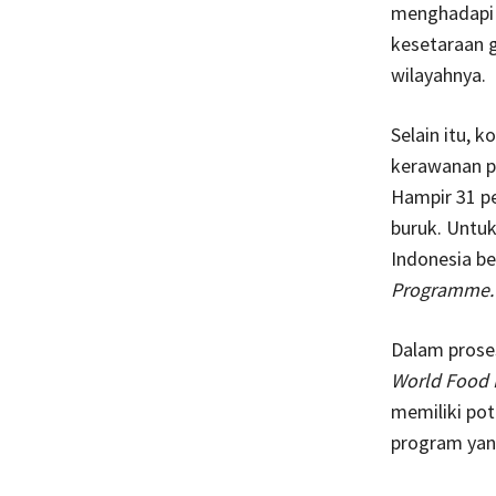
menghadapi 
kesetaraan g
wilayahnya.
Selain itu, 
kerawanan p
Hampir 31 pe
buruk. Untu
Indonesia be
Programme.
Dalam prose
World Food
memiliki po
program yang