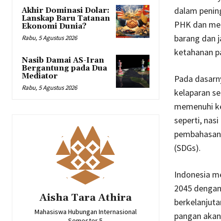
dalam pening
Akhir Dominasi Dolar:
Lanskap Baru Tatanan
PHK dan men
Ekonomi Dunia?
barang dan j
Rabu, 5 Agustus 2026
ketahanan p
Nasib Damai AS-Iran
Bergantung pada Dua
Mediator
Pada dasarny
Rabu, 5 Agustus 2026
kelaparan s
memenuhi k
seperti, nas
pembahasan 
(SDGs).
Indonesia m
2045 dengan
Aisha Tara Athira
berkelanjuta
Mahasiswa Hubungan Internasional
pangan akan
Semester 5