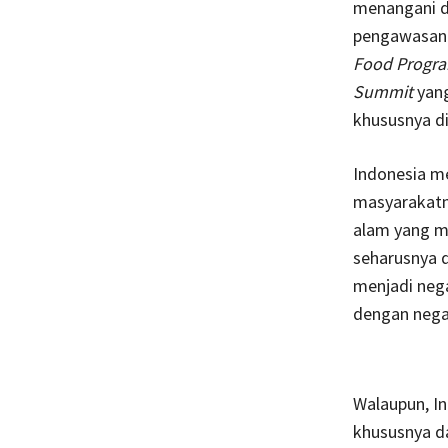
menangani d
pengawasann
Food Progr
Summit
yang
khususnya di
Indonesia m
masyarakatny
alam yang m
seharusnya 
menjadi neg
dengan negar
Walaupun, I
khususnya d