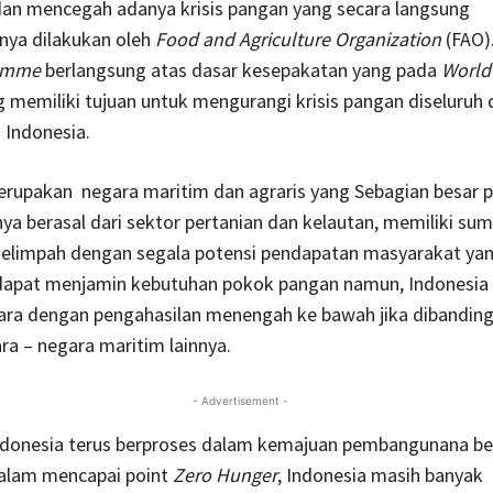
an mencegah adanya krisis pangan yang secara langsung
ya dilakukan oleh
Food and Agriculture Organization
(FAO)
amme
berlangsung atas dasar kesepakatan yang pada
World
 memiliki tujuan untuk mengurangi krisis pangan diseluruh 
 Indonesia.
erupakan negara maritim dan agraris yang Sebagian besar 
a berasal dari sektor pertanian dan kelautan, memiliki su
elimpah dengan segala potensi pendapatan masyarakat ya
dapat menjamin kebutuhan pokok pangan namun, Indonesia
ara dengan pengahasilan menengah ke bawah jika dibandin
a – negara maritim lainnya.
- Advertisement -
ndonesia terus berproses dalam kemajuan pembangunana be
alam mencapai point
Zero Hunger
, Indonesia masih banyak