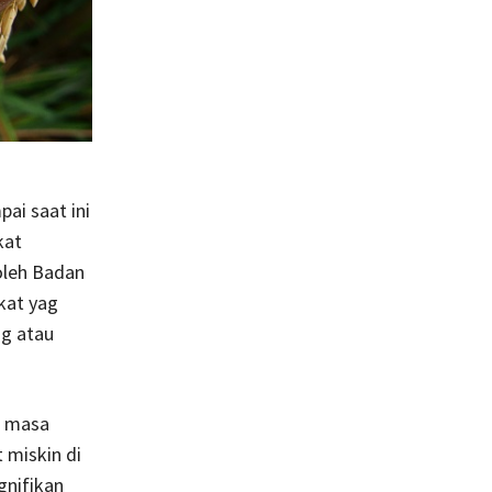
ai saat ini
kat
oleh Badan
kat yag
ng atau
t masa
 miskin di
gnifikan