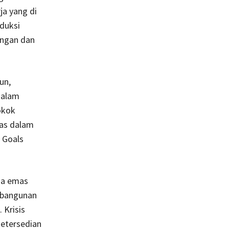
ja yang di
duksi
angan dan
un,
dalam
okok
tas dalam
 Goals
ia emas
mbangunan
 Krisis
ketersedian