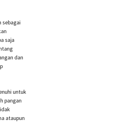
n sebagai
kan
a saja
entang
angan dan
ep
enuhi untuk
ah pangan
tidak
ma ataupun