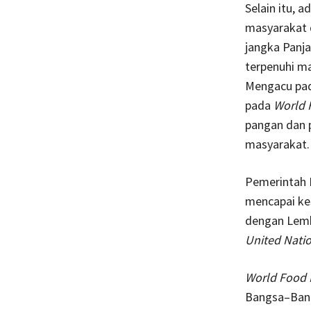
Selain itu,
masyarakat d
jangka Panja
terpenuhi ma
Mengacu pad
pada
World 
pangan dan 
masyarakat.
Pemerintah I
mencapai ke
dengan Lemb
United Nati
World Food
Bangsa–Bangs