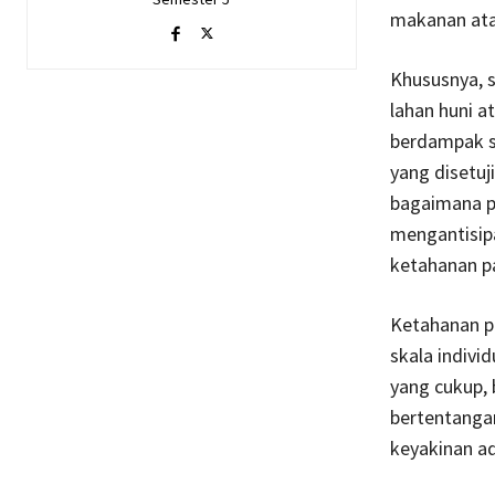
makanan ata
Khususnya, s
lahan huni a
berdampak si
yang disetuj
bagaimana p
mengantisip
ketahanan p
Ketahanan pa
skala indivi
yang cukup, 
bertentanga
keyakinan a