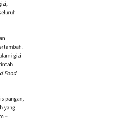
zi,
seluruh
an
bertambah.
lami gizi
rintah
d Food
is pangan,
h yang
m –