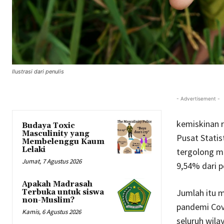
Ilustrasi dari penulis
- Advertisement -
kemiskinan r
Budaya Toxic
Masculinity yang
Pusat Stati
Membelenggu Kaum
Lelaki
tergolong mi
Jumat, 7 Agustus 2026
9,54% dari p
Apakah Madrasah
Jumlah itu 
Terbuka untuk siswa
non-Muslim?
pandemi Covi
Kamis, 6 Agustus 2026
seluruh wil