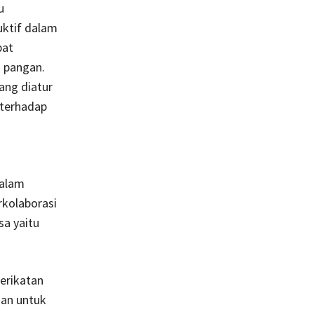
u
uktif dalam
pat
n pangan.
ang diatur
 terhadap
dalam
kolaborasi
a yaitu
erikatan
uan untuk