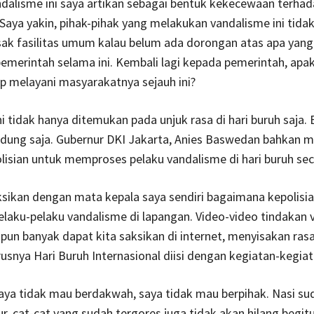
ndalisme ini saya artikan sebagai bentuk kekecewaan terhad
Saya yakin, pihak-pihak yang melakukan vandalisme ini tidak
ak fasilitas umum kalau belum ada dorongan atas apa yan
pemerintah selama ini. Kembali lagi kepada pemerintah, apa
p melayani masyarakatnya sejauh ini?
ini tidak hanya ditemukan pada unjuk rasa di hari buruh saja.
ndung saja. Gubernur DKI Jakarta, Anies Baswedan bahkan 
isian untuk memproses pelaku vandalisme di hari buruh se
sikan dengan mata kepala saya sendiri bagaimana kepolisi
laku-pelaku vandalisme di lapangan. Video-video tindakan 
h pun banyak dapat kita saksikan di internet, menyisakan ras
usnya Hari Buruh Internasional diisi dengan kegiatan-kegiata
saya tidak mau berdakwah, saya tidak mau berpihak. Nasi su
r, cat-cat yang sudah tergores juga tidak akan hilang begitu