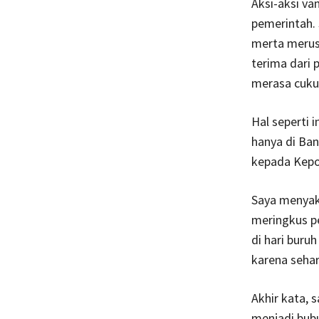
Aksi-aksi va
pemerintah. 
merta merus
terima dari 
merasa cuku
Hal seperti 
hanya di Ba
kepada Kepol
Saya menyak
meringkus pe
di hari buru
karena sehar
Akhir kata, 
menjadi bubu