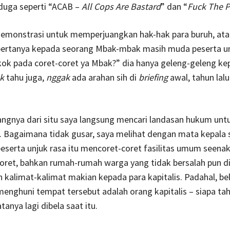
duga seperti “ACAB –
All Cops Are Bastard
” dan “
Fuck The P
 demonstrasi untuk memperjuangkan hak-hak para buruh, ata
 bertanya kepada seorang Mbak-mbak masih muda peserta un
kok pada coret-coret ya Mbak?” dia hanya geleng-geleng ke
ak
tahu juga,
nggak
ada arahan sih di
briefing
awal, tahun lalu
angnya dari situ saya langsung mencari landasan hukum untu
 Bagaimana tidak gusar, saya melihat dengan mata kepala s
serta unjuk rasa itu mencoret-coret fasilitas umum seenak
coret, bahkan rumah-rumah warga yang tidak bersalah pun d
 kalimat-kalimat makian kepada para kapitalis. Padahal, be
enghuni tempat tersebut adalah orang kapitalis – siapa ta
tanya lagi dibela saat itu.