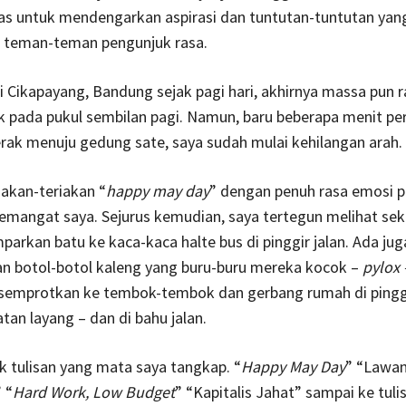
ias untuk mendengarkan aspirasi dan tuntutan-tuntutan yan
 teman-teman pengunjuk rasa.
 Cikapayang, Bandung sejak pagi hari, akhirnya massa pun 
k pada pukul sembilan pagi. Namun, baru beberapa menit p
ak menuju gedung sate, saya sudah mulai kehilangan arah.
iakan-teriakan “
happy may day
” dengan penuh rasa emosi 
mangat saya. Sejurus kemudian, saya tertegun melihat se
arkan batu ke kaca-kaca halte bus di pinggir jalan. Ada jug
n botol-botol kaleng yang buru-buru mereka kocok –
pylox
semprotkan ke tembok-tembok dan gerbang rumah di pinggir
an layang – dan di bahu jalan.
 tulisan yang mata saya tangkap. “
Happy May Day
” “Lawa
 “
Hard Work, Low Budget
” “Kapitalis Jahat” sampai ke tuli