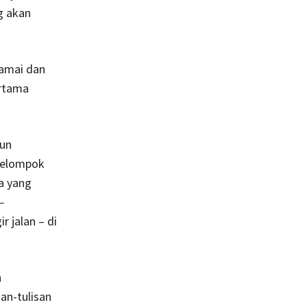
g akan
ramai dan
ertama
pun
kelompok
a yang
 –
 jalan – di
n
san-tulisan