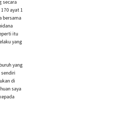
g secara
170 ayat 1
ga bersama
pidana
perti itu
elaku yang
 buruh yang
 sendiri
ukan di
ahuan saya
 kepada