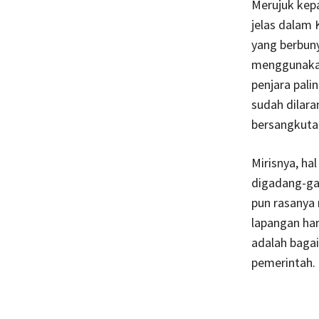
Merujuk kep
jelas dalam
yang berbun
menggunakan
penjara pali
sudah dilara
bersangkuta
Mirisnya, hal
digadang-gad
pun rasanya 
lapangan har
adalah baga
pemerintah.