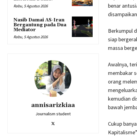
benar antus
Rabu, 5 Agustus 2026
disampaikan
Nasib Damai AS-Iran
Bergantung pada Dua
Mediator
Berkumpul di
Rabu, 5 Agustus 2026
siap bergera
massa berger
Awalnya, ter
membakar se
orang melemp
mengeluarka
kemudian di
annisarizkiaa
bawah jembat
Journalism student
Cukup banyak
Kapitalisme”