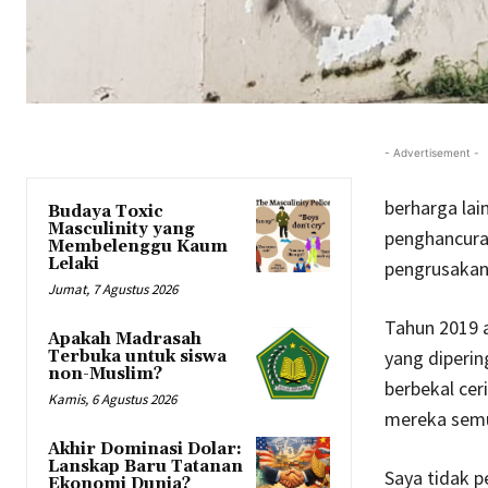
- Advertisement -
berharga lai
Budaya Toxic
Masculinity yang
penghancuran
Membelenggu Kaum
Lelaki
pengrusakan 
Jumat, 7 Agustus 2026
Tahun 2019 
Apakah Madrasah
yang diperin
Terbuka untuk siswa
non-Muslim?
berbekal cer
Kamis, 6 Agustus 2026
mereka semu
Akhir Dominasi Dolar:
Lanskap Baru Tatanan
Saya tidak p
Ekonomi Dunia?