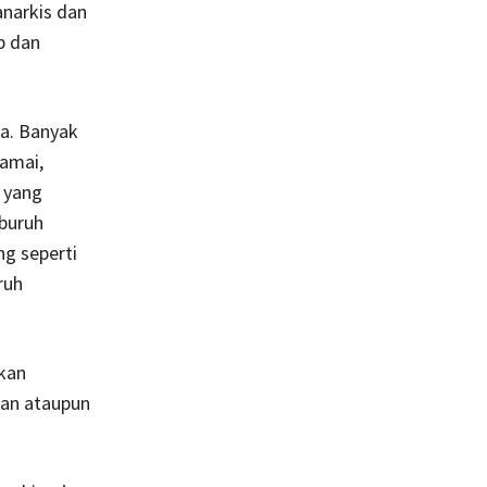
narkis dan
b dan
pa. Banyak
damai,
 yang
buruh
g seperti
ruh
akan
kan ataupun