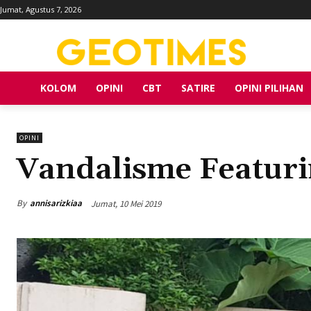
Jumat, Agustus 7, 2026
KOLOM
OPINI
CBT
SATIRE
OPINI PILIHAN
OPINI
Vandalisme Featur
By
annisarizkiaa
Jumat, 10 Mei 2019