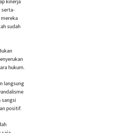
ap kinerja
 serta-
g mereka
kah sudah
 Bukan
menyerukan
cara hukum.
an langsung
vandalisme
a sangsi
n positif.
dah
 saja.