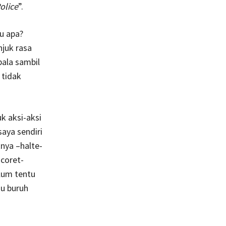
olice
”.
u apa?
juk rasa
pala sambil
 tidak
k aksi-aksi
aya sendiri
nya –halte-
icoret-
lum tentu
hu buruh