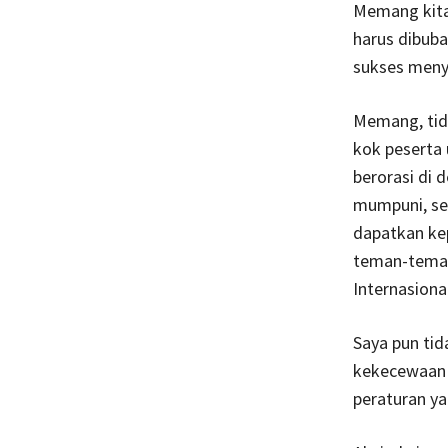
Memang kita
harus dibuba
sukses meny
Memang, tida
kok peserta 
berorasi di
mumpuni, se
dapatkan ke
teman-teman
Internasiona
Saya pun tid
kekecewaan 
peraturan y