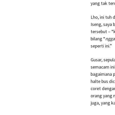
yang tak ter
Lho, ini tuh
Iseng, saya
tersebut – “
bilang “
ngg
seperti ini.”
Gusar, sepul
semacam ini.
bagaimana pe
halte bus di
coret dengan
orang yang m
juga, yang ka