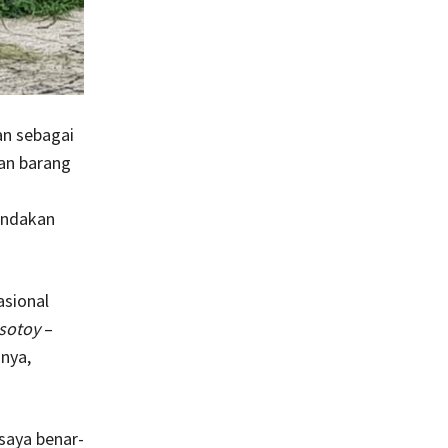
an sebagai
an barang
indakan
asional
sotoy
–
nya,
 saya benar-